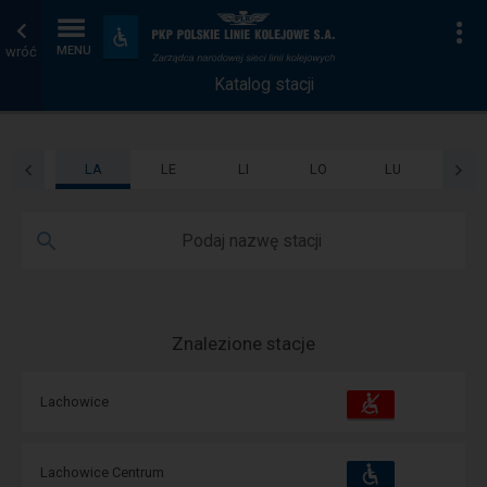
Katalog
Strona
Na
Dostępność
i
wróć
MENU
stacji
główna
udogodnienia
Katalog stacji
LA
LE
LI
LO
LU
Podaj nazwę stacji
Znalezione stacje
Dostępność
Dostępne
Lachowice
i
udogodnienia
operacje:
Dostępność
Dostępne
Lachowice Centrum
i