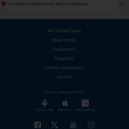
przedstawia
Przebudowa Katowickiego Węzła Kolejowego
listę
komunikatów.
Użyj
strzałek
góra,
API Otwarte Dane
dół,
by
Mapa strony
przejść
Dostępność
do
kolejnych
Regulamin
komunikatów.
Cała
Polityka prywatności
treść
komunikatu
Kontakt
zostanie
odczytana
Pobierz aplikację mobilną:
bez
potrzeby
wciskania
przycisku
Google Play
App Store
App Gallery
enter
i
zwijania/rozwijania