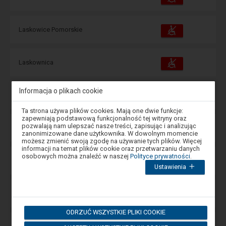
i
udogodnienia
operacje:
Dostępność
Dostępne
Laskowice Pomorskie
i
udogodnienia
operacje:
Dostępność
Dostępne
Laskownica
i
udogodnienia
operacje:
Informacja o plikach cookie
Dostępność
Dostępne
Lasocice
i
udogodnienia
operacje:
Uwaga,
Ta strona używa plików cookies. Mają one dwie funkcje:
znajdujesz
zapewniają podstawową funkcjonalność tej witryny oraz
się
pozwalają nam ulepszać nasze treści, zapisując i analizując
Dostępność
Dostępne
Lasów
w
i
zanonimizowane dane użytkownika. W dowolnym momencie
oknie
udogodnienia
operacje:
możesz zmienić swoją zgodę na używanie tych plików. Więcej
modalnym.
informacji na temat plików cookie oraz przetwarzaniu danych
W
osobowych można znaleźć w naszej
Polityce prywatności
.
Dostępność
celu
Dostępne
Lądek Stójków
i
Ustawienia
zamknięcia
udogodnienia
operacje:
okna
modalnego
wybierz
Dostępność
Dostępne
Lądek-Zdrój
i
którąś
udogodnienia
operacje:
z
ODRZUĆ WSZYSTKIE PLIKI COOKIE
opcji
dostępnych
Dostępność
Dostępne