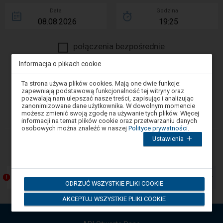
Data
Godzina
połączenia bezpośrednie
więcej opcji wyszukiwania
Informacja o plikach cookie
Uwaga,
Ta strona używa plików cookies. Mają one dwie funkcje:
SZUKAJ
znajdujesz
zapewniają podstawową funkcjonalność tej witryny oraz
się
pozwalają nam ulepszać nasze treści, zapisując i analizując
w
zanonimizowane dane użytkownika. W dowolnym momencie
oknie
dodaj szybkie połączenia
możesz zmienić swoją zgodę na używanie tych plików. Więcej
modalnym.
informacji na temat plików cookie oraz przetwarzaniu danych
W
osobowych można znaleźć w naszej
Polityce prywatności
.
celu
Ustawienia
zamknięcia
-
Komunikaty
okna
Następny
modalnego
element
wybierz
którąś
przedstawia
z
Przebudowa Katowickiego Węzła Kolejowego
listę
ODRZUĆ WSZYSTKIE PLIKI COOKIE
opcji
komunikatów.
dostępnych
Użyj
AKCEPTUJ WSZYSTKIE PLIKI COOKIE
na
końcu
strzałek
okna.
góra,
Wciśnij