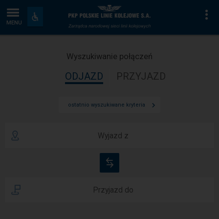
Wyszukiwanie
Strona
Na
Dostępność
i
MENU
połączeń
główna
udogodnienia
Wyszukiwanie połączeń
ODJAZD
PRZYJAZD
ostatnio wyszukiwane kryteria
Wyjazd z
Zamień
stacje
Przyjazd do