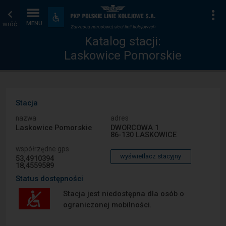
Katalog
Strona
Na
Dostępność
i
wróć
MENU
stacji
główna
udogodnienia
Katalog stacji:
Laskowice Pomorskie
Stacja
nazwa
adres
Laskowice Pomorskie
DWORCOWA 1
86-130 LASKOWICE
współrzędne gps
wyświetlacz stacyjny
53,4910394
18,4559589
Status dostępności
Stacja jest niedostępna dla osób o
ograniczonej mobilności.