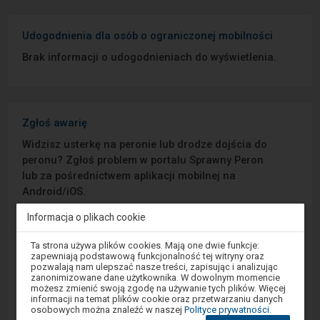
Udogodnienia dla osób o ograniczonej mobilności
Brak informacji o udogodnieniach do wyświetlenia.
Zgłoś awarię
Widzisz usterkę na peronie lub drodze dojścia do
peronu? Zgłoś problem w portalu Sprawny Peron
lub za pośrednictwem aplikacji mobilnej na
Android/iOS.
Informacja o plikach cookie
Sprawny Peron
Uwaga,
Ta strona używa plików cookies. Mają one dwie funkcje:
znajdujesz
zapewniają podstawową funkcjonalność tej witryny oraz
Google Play
się
pozwalają nam ulepszać nasze treści, zapisując i analizując
w
zanonimizowane dane użytkownika. W dowolnym momencie
oknie
możesz zmienić swoją zgodę na używanie tych plików. Więcej
modalnym.
informacji na temat plików cookie oraz przetwarzaniu danych
W
App Store
osobowych można znaleźć w naszej
Polityce prywatności
.
celu