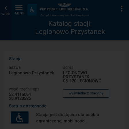
Katalog
Strona
Na
Dostępność
i
wróć
MENU
stacji
główna
udogodnienia
Katalog stacji:
Legionowo Przystanek
Stacja
nazwa
adres
Legionowo Przystanek
LEGIONOWO
PRZYSTANEK
05-120 LEGIONOWO
współrzędne gps
wyświetlacz stacyjny
52,4116064
20,9120586
Status dostępności
Stacja jest dostępna dla osób o
ograniczonej mobilności.