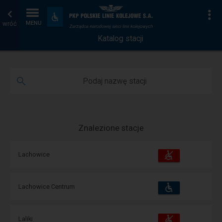
Katalog
Strona
Na
Dostępność
i
wróć
MENU
stacji
główna
udogodnienia
Katalog stacji
Podaj nazwę stacji
Znalezione stacje
Dostępność
Dostępne
Lachowice
i
udogodnienia
operacje:
Dostępność
Dostępne
Lachowice Centrum
i
udogodnienia
operacje:
Dostępność
Dostępne
Laliki