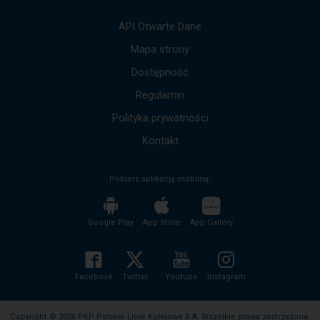
strzałek
góra,
API Otwarte Dane
dół,
by
Mapa strony
przejść
Dostępność
do
kolejnych
Regulamin
komunikatów.
Cała
Polityka prywatności
treść
komunikatu
Kontakt
zostanie
odczytana
Pobierz aplikację mobilną:
bez
potrzeby
wciskania
przycisku
Google Play
App Store
App Gallery
enter
i
zwijania/rozwijania
treści
Facebook
Twitter
Youtube
Instagram
komunikatu.
Copyright © 2026 PKP Polskie Linie Kolejowe S.A. Wszelkie prawa zastrzeżone.