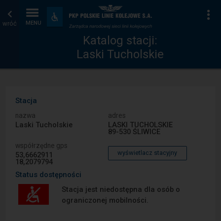
Katalog
Strona
Na
Dostępność
i
wróć
MENU
stacji
główna
udogodnienia
Katalog stacji:
Laski Tucholskie
Stacja
nazwa
adres
Laski Tucholskie
LASKI TUCHOLSKIE
89-530 ŚLIWICE
współrzędne gps
wyświetlacz stacyjny
53,6662911
18,2079794
Status dostępności
Stacja jest niedostępna dla osób o
ograniczonej mobilności.