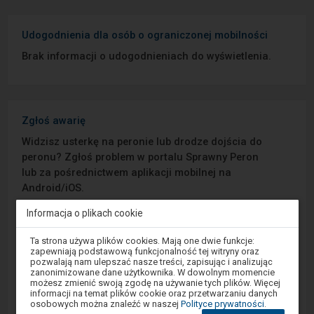
Udogodnienia dla osób o ograniczonej mobilności
Brak informacji o udogodnieniach do wyświetlenia.
Zgłoś awarię
Widzisz usterkę na peronie lub drodze dojścia do
peronu? Zgłoś problem w portalu Sprawny Peron
lub za pośrednictwem aplikacji mobilnej na
Android/iOS.
Informacja o plikach cookie
Sprawny Peron
Uwaga,
Ta strona używa plików cookies. Mają one dwie funkcje:
znajdujesz
zapewniają podstawową funkcjonalność tej witryny oraz
Google Play
się
pozwalają nam ulepszać nasze treści, zapisując i analizując
w
zanonimizowane dane użytkownika. W dowolnym momencie
oknie
możesz zmienić swoją zgodę na używanie tych plików. Więcej
modalnym.
informacji na temat plików cookie oraz przetwarzaniu danych
W
App Store
osobowych można znaleźć w naszej
Polityce prywatności
.
celu