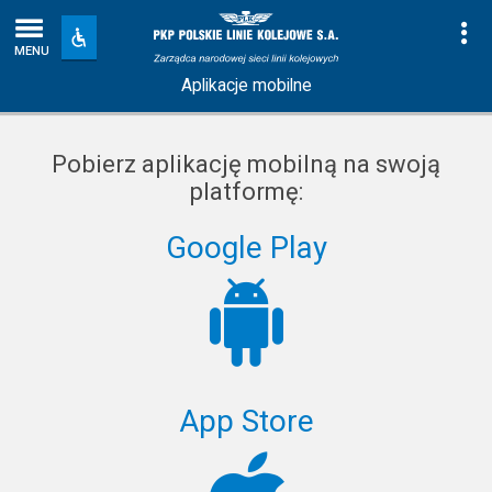
Aplikacje
Strona
Na
Dostępność
i
MENU
mobilne
główna
udogodnienia
Aplikacje mobilne
Pobierz aplikację mobilną na swoją
platformę:
Google Play
App Store