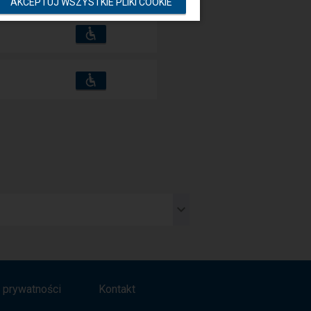
udogodnienia
operacje:
AKCEPTUJ WSZYSTKIE PLIKI COOKIE
Dostępność
Dostępne
i
udogodnienia
operacje:
Dostępność
Dostępne
i
udogodnienia
operacje:
a prywatności
Kontakt