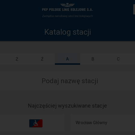
Katalog
Strona
stacji
główna
Katalog stacji
Ż
Ź
A
B
C
Podaj nazwę stacji
Najczęściej wyszukiwane stacje
Dostępność
Dostępne
Wrocław Główny
i
udogodnienia
operacje: