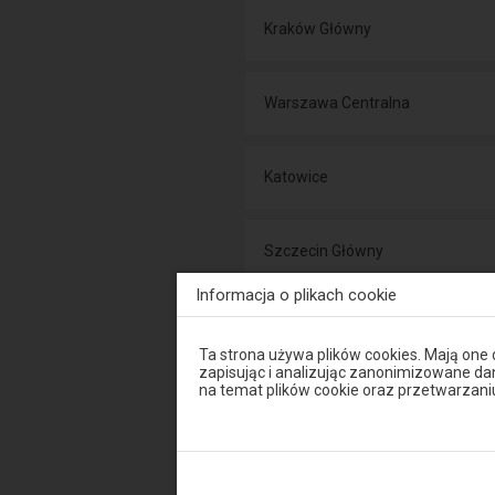
Kraków Główny
Warszawa Centralna
Katowice
Szczecin Główny
Informacja o plikach cookie
Piła Główna
Uwaga,
Ta strona używa plików cookies. Mają one
znajdujesz
zapisując i analizując zanonimizowane d
się
na temat plików cookie oraz przetwarza
Gdańsk Główny
w
oknie
modalnym.
W
celu
Bydgoszcz Główna
zamknięcia