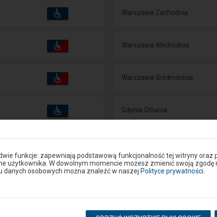
Dostępność
Dostępne
Warszawa Zachodnia
i
udogodnienia
operacje:
Dostępność
Dostępne
Warszawa Wschodnia
i
udogodnienia
operacje:
Dostępność
Dostępne
Warszawa Śródmieście
i
udogodnienia
operacje:
Dostępność
Dostępne
Gdynia Główna
i
udogodnienia
operacje:
Dostępność
Dostępne
Lublin Główny
i
udogodnienia
operacje:
 dwie funkcje: zapewniają podstawową funkcjonalność tej witryny oraz 
ane użytkownika. W dowolnym momencie możesz zmienić swoją zgodę na 
niu danych osobowych można znaleźć w naszej
Polityce prywatności
.
Dostępność
Dostępne
Mińsk Mazowiecki
i
udogodnienia
operacje:
Dostępność
Dostępne
Warszawa Falenica
i