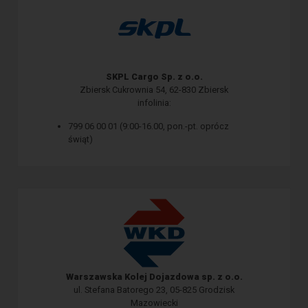
SKPL Cargo Sp. z o.o.
Zbiersk Cukrownia 54, 62-830 Zbiersk
infolinia:
799 06 00 01 (9:00-16.00, pon.-pt. oprócz
świąt)
Warszawska Kolej Dojazdowa sp. z o.o.
ul. Stefana Batorego 23, 05-825 Grodzisk
Mazowiecki