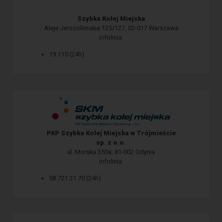
Szybka Kolej Miejska
Aleje Jerozolimskie 125/127, 02-017 Warszawa
infolinia:
19 115 (24h)
PKP Szybka Kolej Miejska w Trójmieście
sp. z o.o.
ul. Morska 350a, 81-002 Gdynia
infolinia:
58 721 21 70 (24h)