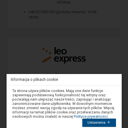
infolinia:
+48 222 630 297 (godziny otwarcia: 10:00-
18:00)
Leo Express s.r.o.
Informacja o plikach cookie
Řehořova 908/4 130 00 Praha,
infolinia:
Uwaga,
Ta strona używa plików cookies. Mają one dwie funkcje:
znajdujesz
zapewniają podstawową funkcjonalność tej witryny oraz
+48 222 630 297 (8:00-20:00)
się
pozwalają nam ulepszać nasze treści, zapisując i analizując
w
zanonimizowane dane użytkownika. W dowolnym momencie
oknie
możesz zmienić swoją zgodę na używanie tych plików. Więcej
modalnym.
informacji na temat plików cookie oraz przetwarzaniu danych
W
osobowych można znaleźć w naszej
Polityce prywatności
.
celu
Ustawienia
zamknięcia
okna