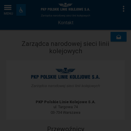
Kontakt
Strona
Na
Dostępność
i
MENU
główna
udogodnienia
Kontakt
Zarządca narodowej sieci linii
kolejowych
PKP Polskie Linie Kolejowe S.A.
ul. Targowa 74
03-734 Warszawa
Przewoźnicy