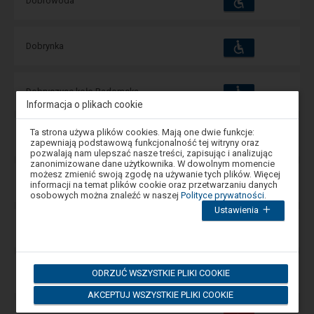
Dobrowoda
i
udogodnienia
operacje:
Dostępność
Dostępne
Dobrynka
i
udogodnienia
operacje:
Dostępność
Dostępne
Dobryszyce koło Radomska
i
Informacja o plikach cookie
udogodnienia
operacje:
Uwaga,
Ta strona używa plików cookies. Mają one dwie funkcje:
Dostępność
Dostępne
Dobrzechów
znajdujesz
zapewniają podstawową funkcjonalność tej witryny oraz
i
się
udogodnienia
operacje:
pozwalają nam ulepszać nasze treści, zapisując i analizując
w
zanonimizowane dane użytkownika. W dowolnym momencie
oknie
możesz zmienić swoją zgodę na używanie tych plików. Więcej
modalnym.
Dostępność
Dostępne
Dobrzejewice
informacji na temat plików cookie oraz przetwarzaniu danych
i
W
osobowych można znaleźć w naszej
Polityce prywatności
.
udogodnienia
operacje:
celu
Ustawienia
zamknięcia
okna
Dostępność
Dostępne
Dobrzeń Wielki
modalnego
i
udogodnienia
operacje:
wybierz
którąś
z
Dostępność
ODRZUĆ WSZYSTKIE PLIKI COOKIE
Dostępne
Dobrzykowice Wrocławskie
opcji
i
dostępnych
udogodnienia
operacje:
AKCEPTUJ WSZYSTKIE PLIKI COOKIE
na
końcu