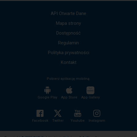
strzałek
góra,
API Otwarte Dane
dół,
by
Mapa strony
przejść
Dostępność
do
kolejnych
Regulamin
komunikatów.
Cała
Polityka prywatności
treść
komunikatu
Kontakt
zostanie
odczytana
Pobierz aplikację mobilną:
bez
potrzeby
wciskania
przycisku
Google Play
App Store
App Gallery
enter
i
zwijania/rozwijania
treści
Facebook
Twitter
Youtube
Instagram
komunikatu.