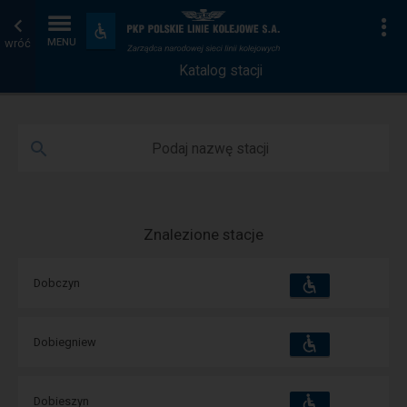
Katalog
Strona
Na
Dostępność
i
wróć
MENU
stacji
główna
udogodnienia
Katalog stacji
Podaj nazwę stacji
Znalezione stacje
Dostępność
Dostępne
Dobczyn
i
udogodnienia
operacje:
Dostępność
Dostępne
Dobiegniew
i
udogodnienia
operacje:
Dostępność
Dostępne
Dobieszyn