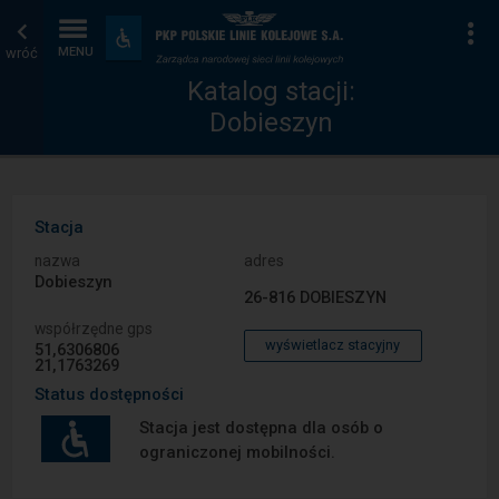
Katalog
Strona
Na
Dostępność
i
wróć
MENU
stacji
główna
udogodnienia
Katalog stacji:
Dobieszyn
Stacja
nazwa
adres
Dobieszyn
26-816 DOBIESZYN
współrzędne gps
wyświetlacz stacyjny
51,6306806
21,1763269
Status dostępności
Stacja jest dostępna dla osób o
ograniczonej mobilności.