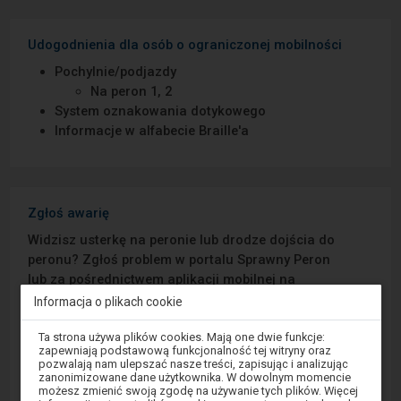
Udogodnienia dla osób o ograniczonej mobilności
Pochylnie/podjazdy
Na peron 1, 2
System oznakowania dotykowego
Informacje w alfabecie Braille′a
Zgłoś awarię
Widzisz usterkę na peronie lub drodze dojścia do
peronu? Zgłoś problem w portalu Sprawny Peron
lub za pośrednictwem aplikacji mobilnej na
Android/iOS.
Informacja o plikach cookie
Uwaga,
Ta strona używa plików cookies. Mają one dwie funkcje:
Sprawny Peron
znajdujesz
zapewniają podstawową funkcjonalność tej witryny oraz
się
pozwalają nam ulepszać nasze treści, zapisując i analizując
w
zanonimizowane dane użytkownika. W dowolnym momencie
Google Play
oknie
możesz zmienić swoją zgodę na używanie tych plików. Więcej
modalnym.