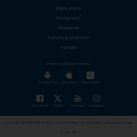
dół,
by
Mapa strony
przejść
Dostępność
do
kolejnych
Regulamin
komunikatów.
Cała
Polityka prywatności
treść
komunikatu
Kontakt
zostanie
odczytana
Pobierz aplikację mobilną:
bez
potrzeby
wciskania
przycisku
Google Play
App Store
App Gallery
enter
i
zwijania/rozwijania
treści
Facebook
Twitter
Youtube
Instagram
komunikatu.
Copyright © 2026 PKP Polskie Linie Kolejowe S.A. Wszelkie prawa zastrzeżone.
v. 3.0.1.52