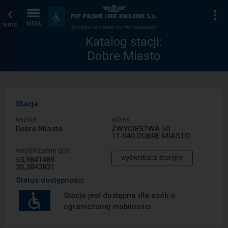
Katalog
Strona
Na
Dostępność
i
wróć
MENU
stacji
główna
udogodnienia
Katalog stacji:
Dobre Miasto
Stacja
nazwa
adres
Dobre Miasto
ZWYCIESTWA 50
11-040 DOBRE MIASTO
współrzędne gps
wyświetlacz stacyjny
53,9841489
20,3843831
Status dostępności
Stacja jest dostępna dla osób o
ograniczonej mobilności.