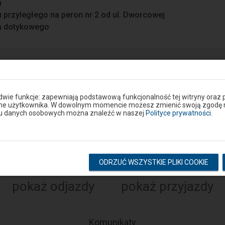
n
u przyległego na peron nr 2 od ul. Dworcowej
a dotykowego
ie lub drodze dojścia do peronu? Zgłoś problem w portalu S
 dwie funkcje: zapewniają podstawową funkcjonalność tej witryny oraz 
Google Play
ane użytkownika. W dowolnym momencie możesz zmienić swoją zgodę na 
niu danych osobowych można znaleźć w naszej
Polityce prywatności
.
eron
Rozkład na stacji
ODRZUĆ WSZYSTKIE PLIKI COOKIE
pokaż odjazdy
pokaż przyjazdy
-
Komunikaty