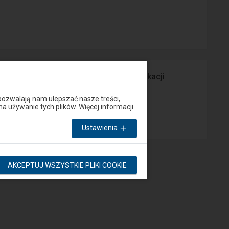
prawny Peron lub za pośrednictwem aplikacji
pozwalają nam ulepszać nasze treści,
App Store
używanie tych plików. Więcej informacji
Ustawienia
AKCEPTUJ WSZYSTKIE PLIKI COOKIE