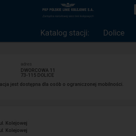
Katalog
Strona
stacji
główna
Katalog stacji:
Dolice
adres
DWORCOWA 11
73-115 DOLICE
acja jest dostępna dla osób o ograniczonej mobilności.
ul. Kolejowej
ul. Kolejowej