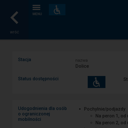
Dostępność
i
MENU
udogodnienia
wróć
Stacja
nazwa
Dolice
Status dostępności
St
Udogodnienia dla osób
Pochylnie/podjazdy
o ograniczonej
Na peron 1, od 
mobilności
Na peron 2, od 