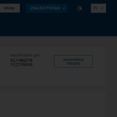
Zmień
Infotip
ZNAJDŹ POCIĄG
PL
kontrast
na
stronie
współrzędne gps
wyświetlacz
53,1986378
stacyjny
15,2109694