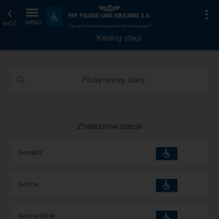
Katalog
Strona
Na
Dostępność
i
wróć
MENU
stacji
główna
udogodnienia
Katalog stacji
Podaj nazwę stacji
Znalezione stacje
Dostępność
Dostępne
Goniądz
i
udogodnienia
operacje:
Dostępność
Dostępne
Gorlice
i
udogodnienia
operacje:
Dostępność
Dostępne
Gorlice Glinik