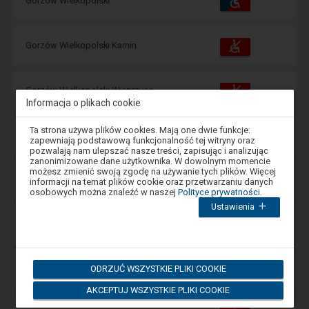
Gorzów Wielkopolski
i
udogodnienia
operacje:
Dostępność
Dostępne
Gorzów Wielkopolski Karnin
i
udogodnienia
operacje:
Dostępność
Dostępne
Gorzów Wielkopolski Wieprzyce
i
Informacja o plikach cookie
udogodnienia
operacje:
Uwaga,
Ta strona używa plików cookies. Mają one dwie funkcje:
Dostępność
Dostępne
Gorzów Wielkopolski Wschodni
znajdujesz
zapewniają podstawową funkcjonalność tej witryny oraz
i
się
udogodnienia
operacje:
pozwalają nam ulepszać nasze treści, zapisując i analizując
w
zanonimizowane dane użytkownika. W dowolnym momencie
oknie
możesz zmienić swoją zgodę na używanie tych plików. Więcej
modalnym.
Dostępność
Dostępne
Gorzów Wielkopolski Zamoście
informacji na temat plików cookie oraz przetwarzaniu danych
i
W
osobowych można znaleźć w naszej
Polityce prywatności
.
udogodnienia
operacje:
celu
Ustawienia
zamknięcia
okna
Dostępność
Dostępne
Gorzów Wielkopolski Zieleniec
modalnego
i
udogodnienia
operacje:
wybierz
którąś
z
Dostępność
ODRZUĆ WSZYSTKIE PLIKI COOKIE
Dostępne
Gorzuchowo Chełmińskie
opcji
i
dostępnych
udogodnienia
operacje:
AKCEPTUJ WSZYSTKIE PLIKI COOKIE
na
końcu