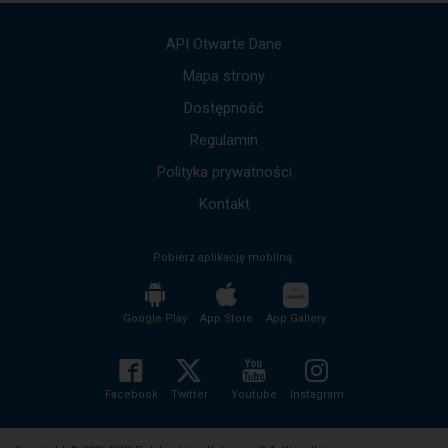
strzałek
góra,
API Otwarte Dane
dół,
by
Mapa strony
przejść
Dostępność
do
kolejnych
Regulamin
komunikatów.
Cała
Polityka prywatności
treść
komunikatu
Kontakt
zostanie
odczytana
Pobierz aplikację mobilną:
bez
potrzeby
wciskania
przycisku
Google Play
App Store
App Gallery
enter
i
zwijania/rozwijania
treści
Facebook
Twitter
Youtube
Instagram
komunikatu.