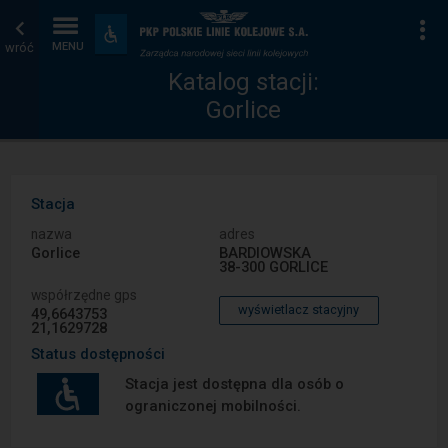
Katalog
Strona
Na
Dostępność
i
wróć
MENU
stacji
główna
udogodnienia
Katalog stacji:
Gorlice
Stacja
nazwa
adres
Gorlice
BARDIOWSKA
38-300 GORLICE
współrzędne gps
wyświetlacz stacyjny
49,6643753
21,1629728
Status dostępności
Stacja jest dostępna dla osób o
ograniczonej mobilności.