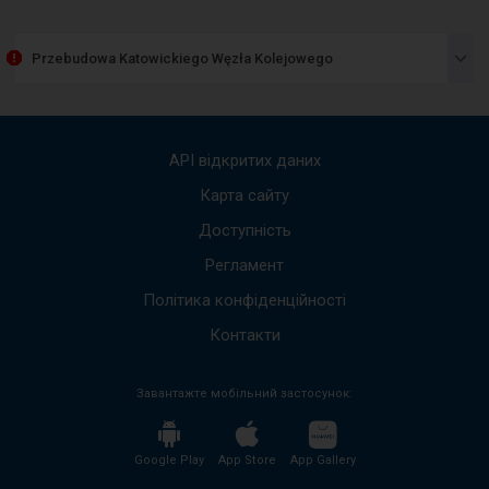
Наст
елем
пред
Przebudowa Katowickiego Węzła Kolejowego
спис
пові
Вико
стріл
вгору
API відкритих даних
вниз,
щоб
Карта сайту
пере
Доступність
до
наст
Регламент
пові
Весь
Політика конфіденційності
вміст
пові
Контакти
буде
проч
Завантажте мобільний застосунок:
без
необх
нати
кноп
Google Play
App Store
App Gallery
enter