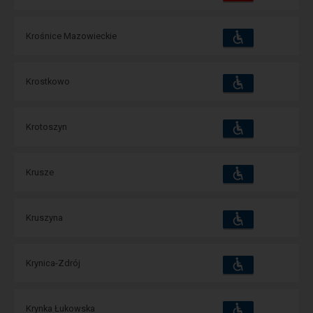
зручності
операції:
Пристосування
Доступні
Krośnice Mazowieckie
та
зручності
операції:
Пристосування
Доступні
Krostkowo
та
зручності
операції:
Пристосування
Доступні
Krotoszyn
та
зручності
операції:
Пристосування
Доступні
Krusze
та
зручності
операції:
Пристосування
Доступні
Kruszyna
та
зручності
операції:
Пристосування
Доступні
Krynica-Zdrój
та
зручності
операції:
Пристосування
Доступні
Krynka Łukowska