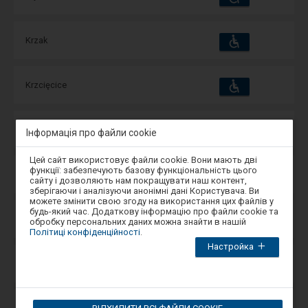
та
зручності
операції:
Пристосування
Доступні
Krzak
та
зручності
операції:
Пристосування
Доступні
Krzcięcice
та
зручності
операції:
Пристосування
Доступні
Krzemienica
Інформація про файли cookie
та
зручності
операції:
Увага,
Цей сайт використовує файли cookie. Вони мають дві
ви
функції: забезпечують базову функціональність цього
Пристосування
Доступні
Krzemionki
перебуваєте
та
сайту і дозволяють нам покращувати наш контент,
в
зручності
операції:
зберігаючи і аналізуючи анонімні дані Користувача. Ви
модальному
можете змінити свою згоду на використання цих файлів у
вікні.
будь-який час. Додаткову інформацію про файли cookie та
Щоб
Пристосування
Доступні
Krzepice
обробку персональних даних можна знайти в нашій
та
закрити
Політиці конфіденційності
.
зручності
операції:
модальне
Настройка
вікно,
виберіть
Пристосування
Доступні
Krzeszna
один
та
зручності
операції:
з
варіантів,
доступних
Пристосування
Доступні