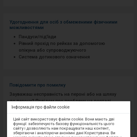
Удогоднення для осіб з обмеженими фізичними
можливостями
Пандуси/під′їзди
Рівний прохід по рейках за допомогою
опікуна або супроводжуючого
Система дотикового означення
Повідомити про помилку
Зауважаш несправність на пероні або на шляху
до перону? Повідом про проблему на порталі
Інформація про файли cookie
Добрий Перон або через мобільний додаток на
Android/iOS.
Увага,
Цей сайт використовує файли cookie. Вони мають дві
ви
функції: забезпечують базову функціональність цього
перебуваєте
сайту і дозволяють нам покращувати наш контент,
Sprawny Peron
в
зберігаючи і аналізуючи анонімні дані Користувача. Ви
модальному