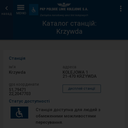
Каталог
Головна
Ін
Пристосування
та
назад
МЕНЮ
станцій
сторінка
зручності
Каталог станцій:
Krzywda
Станція
ім′я
адреса
Krzywda
KOLEJOWA 1
21-470 KRZYWDA
gps координати
дисплей станції
51,79471
22,2047703
Статус доступності
Станція доступна для людей з
обмеженими можливостями
пересування.