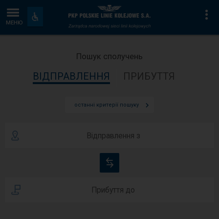
Пошук
Головна
Ін
Пристосування
та
МЕНЮ
сполучень
сторінка
зручності
Пошук сполучень
ВІДПРАВЛЕННЯ
ПРИБУТТЯ
останні критерії пошуку
Відправлення з
Змінити
станцію
Прибуття до