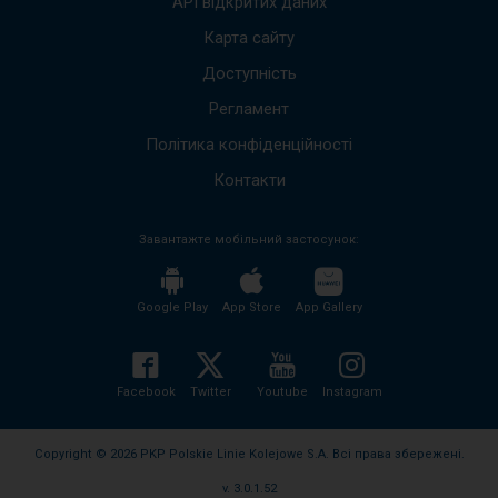
API відкритих даних
для
вниз,
переміщення
щоб
Карта сайту
по
пере
наступних
елементах
Доступність
до
у
наст
вікні.
Регламент
пові
Весь
Політика конфіденційності
вміст
пові
Контакти
буде
проч
Завантажте мобільний застосунок:
без
необх
нати
кноп
Google Play
App Store
App Gallery
enter
і
згорн
розго
Facebook
Twitter
Youtube
Instagram
вміст
пові
Copyright © 2026 PKP Polskie Linie Kolejowe S.A. Всі права збережені.
v. 3.0.1.52