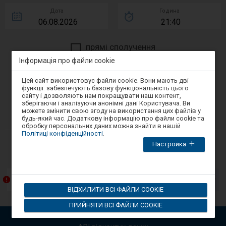
Дата
Година
прямі сполучення
Інформація про файли cookie
більше параметрів пошуку
Увага,
Цей сайт використовує файли cookie. Вони мають дві
ви
ПОШУК
функції: забезпечують базову функціональність цього
перебуваєте
сайту і дозволяють нам покращувати наш контент,
в
зберігаючи і аналізуючи анонімні дані Користувача. Ви
модальному
можете змінити свою згоду на використання цих файлів у
додати швидкі сполучення
вікні.
будь-який час. Додаткову інформацію про файли cookie та
Щоб
обробку персональних даних можна знайти в нашій
закрити
Політиці конфіденційності
.
модальне
-
Настройка
Повідомлення (вміст лише польською мовою)
вікно,
виберіть
Наст
один
елем
з
пред
варіантів,
Przebudowa Katowickiego Węzła Kolejowego
спис
доступних
ВІДХИЛИТИ ВСІ ФАЙЛИ COOKIE
в
пові
кінці
Вико
ПРИЙНЯТИ ВСІ ФАЙЛИ COOKIE
вікна.
стріл
Натисніть
вгору
tab