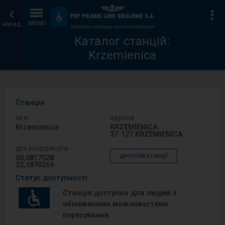
Каталог
Головна
Ін
Пристосування
та
назад
МЕНЮ
станцій
сторінка
зручності
Каталог станцій:
Krzemienica
Станція
ім′я
адреса
Krzemienica
KRZEMIENICA
37-127 KRZEMIENICA
gps координати
дисплей станції
50,0817028
22,1870269
Статус доступності
Станція доступна для людей з
обмеженими можливостями
пересування.