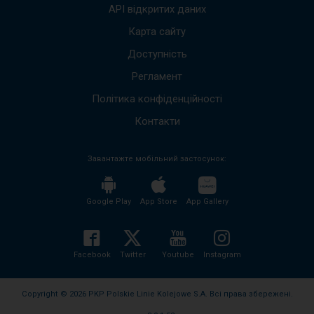
вгору
API відкритих даних
вниз,
щоб
Карта сайту
пере
Доступність
до
наст
Регламент
пові
Весь
Політика конфіденційності
вміст
пові
Контакти
буде
проч
Завантажте мобільний застосунок:
без
необх
нати
кноп
Google Play
App Store
App Gallery
enter
і
згорн
розго
Facebook
Twitter
Youtube
Instagram
вміст
пові
Copyright © 2026 PKP Polskie Linie Kolejowe S.A. Всі права збережені.