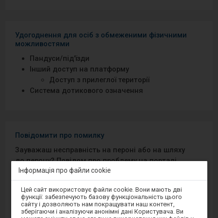
Удогоднення для осіб з обмеженими фізичними
можливостями
Пандуси/під′їзди
Інший доступ на платформу
Доступ з прилеглої території
Система дотикового означення
Повідомити про помилку
Зауважаш несправність на пероні або на шляху
до перону? Повідом про проблему на порталі
Інформація про файли cookie
Добрий Перон або через мобільний додаток на
Android/iOS.
Увага,
Цей сайт використовує файли cookie. Вони мають дві
ви
функції: забезпечують базову функціональність цього
перебуваєте
сайту і дозволяють нам покращувати наш контент,
Sprawny Peron
в
зберігаючи і аналізуючи анонімні дані Користувача. Ви
модальному