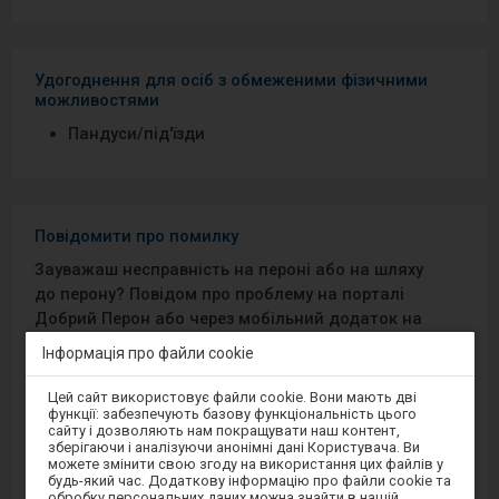
Удогоднення для осіб з обмеженими фізичними
можливостями
Пандуси/під′їзди
Повідомити про помилку
Зауважаш несправність на пероні або на шляху
до перону? Повідом про проблему на порталі
Добрий Перон або через мобільний додаток на
Android/iOS.
Інформація про файли cookie
Увага,
Цей сайт використовує файли cookie. Вони мають дві
Sprawny Peron
ви
функції: забезпечують базову функціональність цього
перебуваєте
сайту і дозволяють нам покращувати наш контент,
в
зберігаючи і аналізуючи анонімні дані Користувача. Ви
Google Play
модальному
можете змінити свою згоду на використання цих файлів у
вікні.
будь-який час. Додаткову інформацію про файли cookie та
Щоб
обробку персональних даних можна знайти в нашій