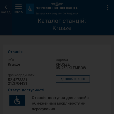
Каталог
Головна
Ін
Пристосування
та
назад
МЕНЮ
станцій
сторінка
зручності
Каталог станцій:
Krusze
Станція
ім′я
адреса
Krusze
KRUSZE
05-250 KLEMBÓW
gps координати
дисплей станції
52,4273331
21,3704431
Статус доступності
Станція доступна для людей з
обмеженими можливостями
пересування.