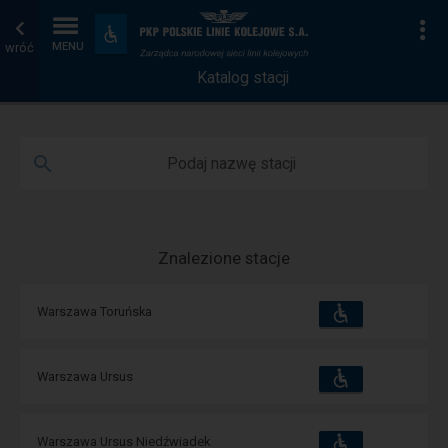
Katalog
Strona
Na
Dostępność
i
wróć
MENU
stacji
główna
udogodnienia
Katalog stacji
Podaj nazwę stacji
Znalezione stacje
Dostępność
Dostępne
Warszawa Toruńska
i
udogodnienia
operacje:
Dostępność
Dostępne
Warszawa Ursus
i
udogodnienia
operacje:
Dostępność
Dostępne
Warszawa Ursus Niedźwiadek