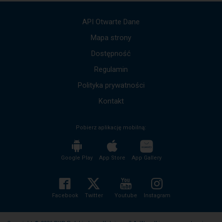
strzałek
góra,
API Otwarte Dane
dół,
by
Mapa strony
przejść
Dostępność
do
kolejnych
Regulamin
komunikatów.
Cała
Polityka prywatności
treść
komunikatu
Kontakt
zostanie
odczytana
Pobierz aplikację mobilną:
bez
potrzeby
wciskania
przycisku
Google Play
App Store
App Gallery
enter
i
zwijania/rozwijania
treści
Facebook
Twitter
Youtube
Instagram
komunikatu.