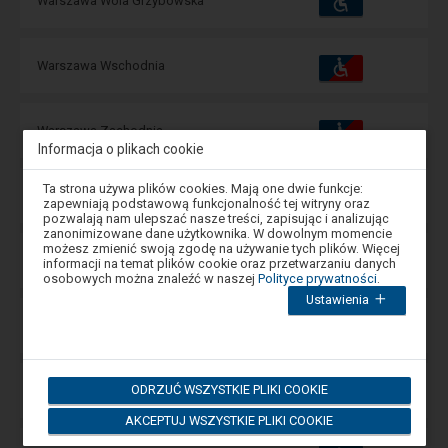
Warszawa Wola Grzybowska
i
udogodnienia
operacje:
Dostępność
Dostępne
Warszawa Wschodnia
i
udogodnienia
operacje:
Dostępność
Dostępne
Warszawa Zachodnia
i
Informacja o plikach cookie
udogodnienia
operacje:
Uwaga,
Ta strona używa plików cookies. Mają one dwie funkcje:
Dostępność
Dostępne
Warszawa Zacisze Wilno
znajdujesz
zapewniają podstawową funkcjonalność tej witryny oraz
i
się
udogodnienia
operacje:
pozwalają nam ulepszać nasze treści, zapisując i analizując
w
zanonimizowane dane użytkownika. W dowolnym momencie
oknie
możesz zmienić swoją zgodę na używanie tych plików. Więcej
modalnym.
Dostępność
Dostępne
Warszawa ZOO
informacji na temat plików cookie oraz przetwarzaniu danych
i
W
osobowych można znaleźć w naszej
Polityce prywatności
.
udogodnienia
operacje:
celu
Ustawienia
zamknięcia
okna
Dostępność
Dostępne
Warszawa Żerań
modalnego
i
udogodnienia
operacje:
wybierz
którąś
z
Dostępność
ODRZUĆ WSZYSTKIE PLIKI COOKIE
Dostępne
Warszawa Żwirki i Wigury
opcji
i
dostępnych
udogodnienia
operacje:
AKCEPTUJ WSZYSTKIE PLIKI COOKIE
na
końcu