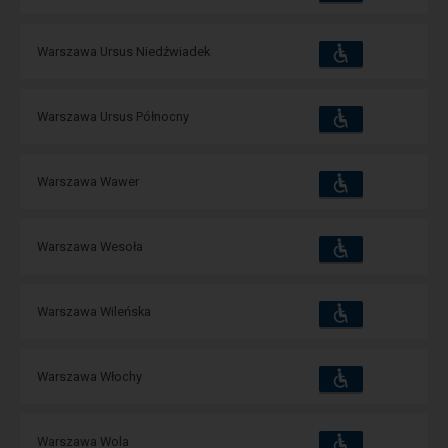
udogodnienia
operacje:
Dostępność
Dostępne
Warszawa Ursus Niedźwiadek
i
udogodnienia
operacje:
Dostępność
Dostępne
Warszawa Ursus Północny
i
udogodnienia
operacje:
Dostępność
Dostępne
Warszawa Wawer
i
udogodnienia
operacje:
Dostępność
Dostępne
Warszawa Wesoła
i
udogodnienia
operacje:
Dostępność
Dostępne
Warszawa Wileńska
i
udogodnienia
operacje:
Dostępność
Dostępne
Warszawa Włochy
i
udogodnienia
operacje:
Dostępność
Dostępne
Warszawa Wola