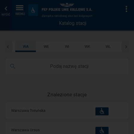
Katalog
Strona
Na
Dostępność
i
wróć
MENU
stacji
główna
udogodnienia
Katalog stacji
WA
WE
WI
WK
WL
WO
Podaj nazwę stacji
Znalezione stacje
Dostępność
Dostępne
Warszawa Toruńska
i
udogodnienia
operacje:
Dostępność
Dostępne
Warszawa Ursus
i