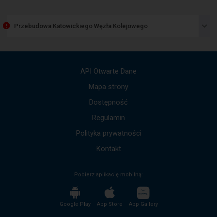
Następny
element
przedstawia
Przebudowa Katowickiego Węzła Kolejowego
listę
komunikatów.
Użyj
strzałek
góra,
API Otwarte Dane
dół,
by
Mapa strony
przejść
Dostępność
do
kolejnych
Regulamin
komunikatów.
Cała
Polityka prywatności
treść
komunikatu
Kontakt
zostanie
odczytana
Pobierz aplikację mobilną:
bez
potrzeby
wciskania
przycisku
Google Play
App Store
App Gallery
enter