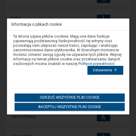
i
udogodnienia
operacje:
Dostępność
Dostępne
Ustka
i
udogodnienia
operacje:
Informacja o plikach cookie
Uwaga,
Ta strona używa plików cookies. Mają one dwie funkcje:
Dostępność
Dostępne
Ustka Uroczysko
znajdujesz
i
zapewniają podstawową funkcjonalność tej witryny oraz
się
udogodnienia
operacje:
pozwalają nam ulepszać nasze treści, zapisując i analizując
w
zanonimizowane dane użytkownika. W dowolnym momencie
oknie
możesz zmienić swoją zgodę na używanie tych plików. Więcej
Dostępność
modalnym.
Dostępne
Ustronie Morskie
informacji na temat plików cookie oraz przetwarzaniu danych
i
W
udogodnienia
operacje:
osobowych można znaleźć w naszej
Polityce prywatności
.
celu
Ustawienia
zamknięcia
okna
Dostępność
Dostępne
Ustroń
i
modalnego
udogodnienia
operacje:
wybierz
którąś
z
Dostępność
Dostępne
Ustroń Brzegi
ODRZUĆ WSZYSTKIE PLIKI COOKIE
opcji
i
dostępnych
udogodnienia
operacje:
AKCEPTUJ WSZYSTKIE PLIKI COOKIE
na
końcu
Dostępność
okna.
Dostępne
Ustroń Polana
i
Wciśnij
udogodnienia
operacje:
tab
by
poruszać
Dostępność
Dostępne