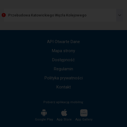
Następny
element
przedstawia
Przebudowa Katowickiego Węzła Kolejowego
listę
komunikatów.
Użyj
strzałek
góra,
API Otwarte Dane
dół,
by
Mapa strony
przejść
Dostępność
do
kolejnych
Regulamin
komunikatów.
Cała
Polityka prywatności
treść
komunikatu
Kontakt
zostanie
odczytana
Pobierz aplikację mobilną:
bez
potrzeby
wciskania
przycisku
Google Play
App Store
App Gallery
enter