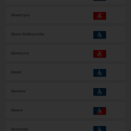
udogodnienia
operacje:
Dostępność
Dostępne
Skwierzyna
i
udogodnienia
operacje:
Dostępność
Dostępne
Sława Wielkopolska
i
udogodnienia
operacje:
Dostępność
Dostępne
Sławięcice
i
udogodnienia
operacje:
Dostępność
Dostępne
Sławki
i
udogodnienia
operacje:
Dostępność
Dostępne
Sławków
i
udogodnienia
operacje:
Dostępność
Dostępne
Sławno
i
udogodnienia
operacje:
Dostępność
Dostępne
Słomianka