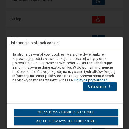
Niedźwiedź Wielkopolski
i
udogodnienia
operacje:
Dostępność
Dostępne
Nielep
i
udogodnienia
operacje:
Dostępność
Dostępne
Niemce
i
Informacja o plikach cookie
udogodnienia
operacje:
Uwaga,
Ta strona używa plików cookies. Mają one dwie funkcje:
Dostępność
Dostępne
Niemojki
znajdujesz
zapewniają podstawową funkcjonalność tej witryny oraz
i
się
udogodnienia
operacje:
pozwalają nam ulepszać nasze treści, zapisując i analizując
w
zanonimizowane dane użytkownika. W dowolnym momencie
oknie
możesz zmienić swoją zgodę na używanie tych plików. Więcej
modalnym.
Dostępność
Dostępne
Nieporęt
informacji na temat plików cookie oraz przetwarzaniu danych
i
W
osobowych można znaleźć w naszej
Polityce prywatności
.
udogodnienia
operacje:
celu
Ustawienia
zamknięcia
okna
Dostępność
Dostępne
Nieszawa Waganiec
modalnego
i
udogodnienia
operacje:
wybierz
którąś
z
Dostępność
ODRZUĆ WSZYSTKIE PLIKI COOKIE
Dostępne
Nietkowice
opcji
i
dostępnych
udogodnienia
operacje:
AKCEPTUJ WSZYSTKIE PLIKI COOKIE
na
końcu