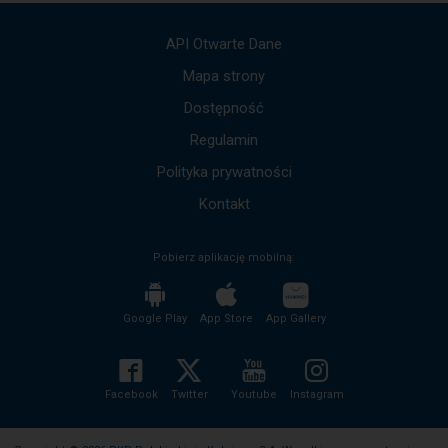
strzałek
góra,
API Otwarte Dane
dół,
by
Mapa strony
przejść
Dostępność
do
kolejnych
Regulamin
komunikatów.
Cała
Polityka prywatności
treść
komunikatu
Kontakt
zostanie
odczytana
Pobierz aplikację mobilną:
bez
potrzeby
wciskania
przycisku
Google Play
App Store
App Gallery
enter
i
zwijania/rozwijania
treści
Facebook
Twitter
Youtube
Instagram
komunikatu.