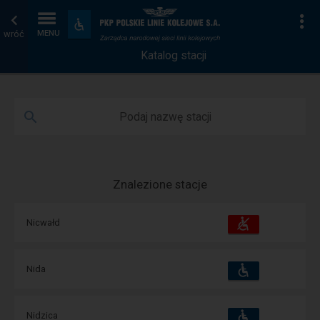
Katalog
Strona
Na
Dostępność
i
wróć
MENU
stacji
główna
udogodnienia
Katalog stacji
Podaj nazwę stacji
Znalezione stacje
Dostępność
Dostępne
Nicwałd
i
udogodnienia
operacje:
Dostępność
Dostępne
Nida
i
udogodnienia
operacje:
Dostępność
Dostępne
Nidzica