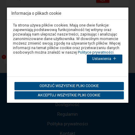
i
udogodnienia
operacje:
Informacja o plikach cookie
Wstecz
1
Dalej
Uwaga,
Ta strona używa plików cookies. Mają one dwie funkcje:
znajdujesz
zapewniają podstawową funkcjonalność tej witryny oraz
się
pozwalają nam ulepszać nasze treści, zapisując i analizując
-
Komunikaty
w
zanonimizowane dane użytkownika. W dowolnym momencie
oknie
Następny
możesz zmienić swoją zgodę na używanie tych plików. Więcej
modalnym.
element
informacji na temat plików cookie oraz przetwarzaniu danych
W
osobowych można znaleźć w naszej
Polityce prywatności
.
przedstawia
celu
Przebudowa Katowickiego Węzła Kolejowego
listę
Ustawienia
zamknięcia
okna
komunikatów.
modalnego
Użyj
wybierz
strzałek
którąś
góra,
z
API Otwarte Dane
ODRZUĆ WSZYSTKIE PLIKI COOKIE
opcji
dół,
dostępnych
by
Mapa strony
AKCEPTUJ WSZYSTKIE PLIKI COOKIE
na
przejść
końcu
Dostępność
do
okna.
Wciśnij
kolejnych
tab
Regulamin
komunikatów.
by
Cała
poruszać
Polityka prywatności
się
treść
po
komunikatu
Kontakt