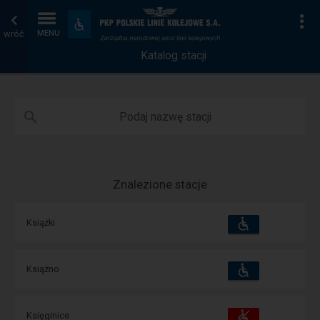
Katalog
Strona
Na
Dostępność
i
wróć
MENU
stacji
główna
udogodnienia
Katalog stacji
Podaj nazwę stacji
Znalezione stacje
Dostępność
Dostępne
Książki
i
udogodnienia
operacje:
Dostępność
Dostępne
Książno
i
udogodnienia
operacje:
Dostępność
Dostępne
Księginice