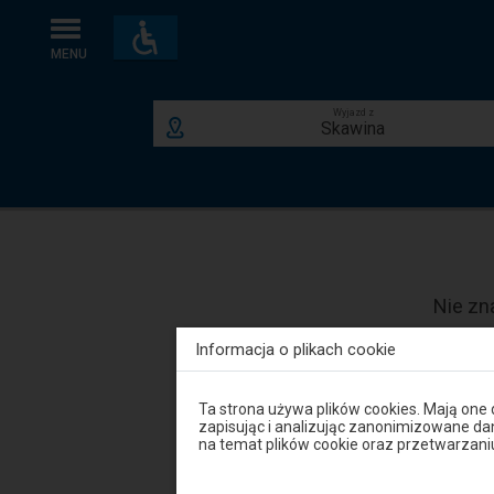
Dostępność
i
MENU
udogodnienia
Wyjazd z
Skawina
Nie zn
Informacja o plikach cookie
Uwaga,
Ta strona używa plików cookies. Mają one
znajdujesz
zapisując i analizując zanonimizowane d
się
na temat plików cookie oraz przetwarza
w
Przebudowa Katowickiego Węzła Kole
oknie
modalnym.