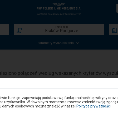
Wyniki
Strona
wyszukiwania
główna
Przyjazd do
Kraków Podgórze
parametry wyszukiwania
aleziono połączeń według wskazanych kryteriów wyszu
Powrót do wyszukiwarki połączeń
-
 dwie funkcje: zapewniają podstawową funkcjonalność tej witryny oraz 
Komunikaty
ane użytkownika. W dowolnym momencie możesz zmienić swoją zgodę na 
Następny
niu danych osobowych można znaleźć w naszej
Polityce prywatności
.
element
jowego
przedstawia