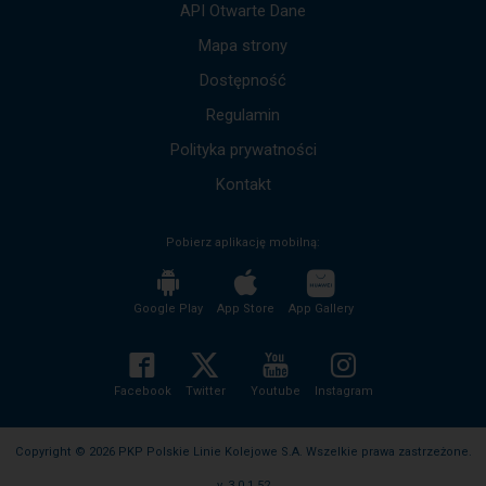
Wciśnij
API Otwarte Dane
tab
by
Mapa strony
poruszać
się
Dostępność
po
kolejnych
Regulamin
elementach
w
ramach
Polityka prywatności
otwartego
okna.
Kontakt
Pobierz aplikację mobilną:
Google Play
App Store
App Gallery
Facebook
Twitter
Youtube
Instagram
Copyright © 2026 PKP Polskie Linie Kolejowe S.A. Wszelkie prawa zastrzeżone.
v. 3.0.1.52