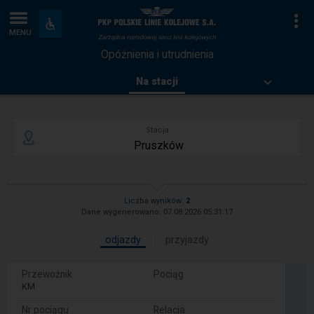
Opóźnienia
Strona
Na
Dostępność
i
MENU
i
główna
udogodnienia
Opóźnienia i utrudnienia
utrudnienia
Aktywna
Na stacji
zakładka
Menu
podstro
Stacja
Liczba wyników:
2
Dane wygenerowano: 07.08.2026 05:31:17
odjazdy
przyjazdy
Przewoźnik
Pociąg
Rekord
Koleje
KM
1
Mazowieckie
-
Nr pociągu
Relacja
KM