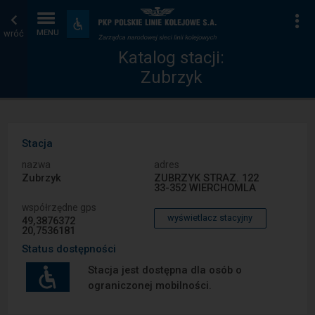
Katalog
Strona
Na
Dostępność
i
wróć
MENU
stacji
główna
udogodnienia
Katalog stacji:
Zubrzyk
Stacja
nazwa
adres
Zubrzyk
ZUBRZYK STRAZ. 122
33-352 WIERCHOMLA
współrzędne gps
wyświetlacz stacyjny
49,3876372
20,7536181
Status dostępności
Stacja jest dostępna dla osób o
ograniczonej mobilności.