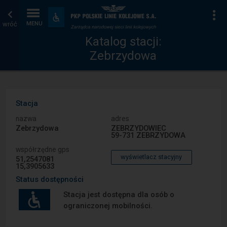
Katalog
Strona
Na
Dostępność
i
wróć
MENU
stacji
główna
udogodnienia
Katalog stacji:
Zebrzydowa
Stacja
nazwa
adres
Zebrzydowa
ZEBRZYDOWIEC
59-731 ZEBRZYDOWA
współrzędne gps
wyświetlacz stacyjny
51,2547081
15,3905633
Status dostępności
Stacja jest dostępna dla osób o
ograniczonej mobilności.