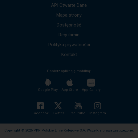
góra,
API Otwarte Dane
dół,
by
Mapa strony
przejść
Dostępność
do
kolejnych
Regulamin
komunikatów.
Cała
Polityka prywatności
treść
komunikatu
Kontakt
zostanie
odczytana
Pobierz aplikację mobilną:
bez
potrzeby
wciskania
przycisku
Google Play
App Store
App Gallery
enter
i
zwijania/rozwijania
treści
Facebook
Twitter
Youtube
Instagram
komunikatu.
Copyright © 2026 PKP Polskie Linie Kolejowe S.A. Wszelkie prawa zastrzeżone.