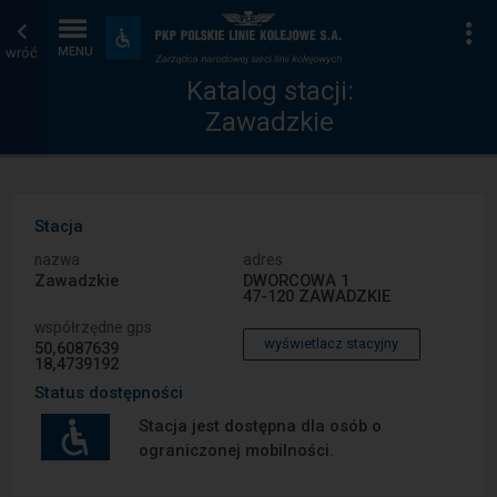
Katalog
Strona
Na
Dostępność
i
wróć
MENU
stacji
główna
udogodnienia
Katalog stacji:
Zawadzkie
Stacja
nazwa
adres
Zawadzkie
DWORCOWA 1
47-120 ZAWADZKIE
współrzędne gps
wyświetlacz stacyjny
50,6087639
18,4739192
Status dostępności
Stacja jest dostępna dla osób o
ograniczonej mobilności.