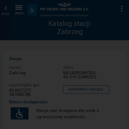
Katalog
Strona
Na
Dostępność
i
wróć
MENU
stacji
główna
udogodnienia
Katalog stacji:
Zabrzeg
Stacja
nazwa
adres
Zabrzeg
MILIARDOWICKA
43-516 ZABRZEG
współrzędne gps
wyświetlacz stacyjny
49,9077272
18,9382786
Status dostępności
Stacja jest dostępna dla osób o
ograniczonej mobilności.