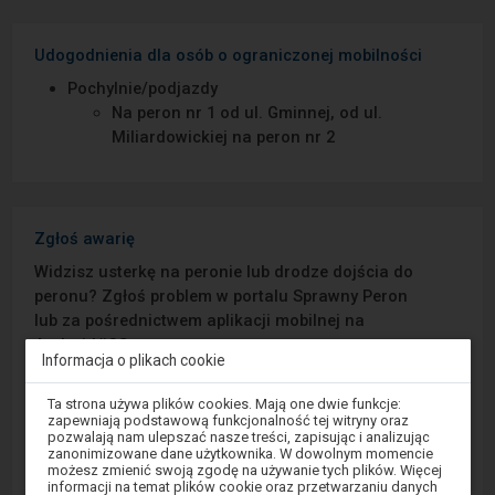
Udogodnienia dla osób o ograniczonej mobilności
Pochylnie/podjazdy
Na peron nr 1 od ul. Gminnej, od ul.
Miliardowickiej na peron nr 2
Zgłoś awarię
Widzisz usterkę na peronie lub drodze dojścia do
peronu? Zgłoś problem w portalu Sprawny Peron
lub za pośrednictwem aplikacji mobilnej na
Android/iOS.
Informacja o plikach cookie
Uwaga,
Sprawny Peron
Ta strona używa plików cookies. Mają one dwie funkcje:
znajdujesz
zapewniają podstawową funkcjonalność tej witryny oraz
się
pozwalają nam ulepszać nasze treści, zapisując i analizując
w
Google Play
zanonimizowane dane użytkownika. W dowolnym momencie
oknie
możesz zmienić swoją zgodę na używanie tych plików. Więcej
modalnym.
informacji na temat plików cookie oraz przetwarzaniu danych