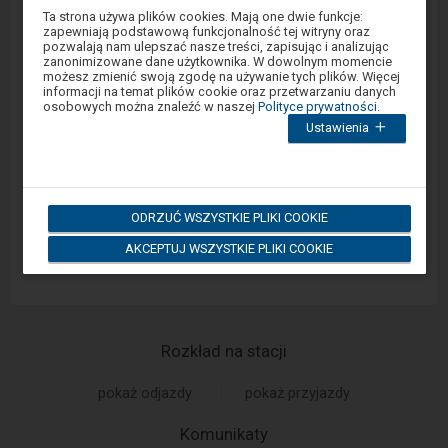
Uwaga,
Ta strona używa plików cookies. Mają one dwie funkcje:
peronu? Zgłoś problem w portalu Sprawny Peron
znajdujesz
zapewniają podstawową funkcjonalność tej witryny oraz
lub za pośrednictwem aplikacji mobilnej na
się
pozwalają nam ulepszać nasze treści, zapisując i analizując
w
Android/iOS.
zanonimizowane dane użytkownika. W dowolnym momencie
oknie
możesz zmienić swoją zgodę na używanie tych plików. Więcej
modalnym.
informacji na temat plików cookie oraz przetwarzaniu danych
W
osobowych można znaleźć w naszej
Polityce prywatności
.
Sprawny Peron
celu
Ustawienia
zamknięcia
okna
Google Play
modalnego
wybierz
którąś
z
ODRZUĆ WSZYSTKIE PLIKI COOKIE
opcji
App Store
dostępnych
AKCEPTUJ WSZYSTKIE PLIKI COOKIE
na
końcu
okna.
Wciśnij
tab
by
poruszać
Rozkład na stacji
się
po
kolejnych
pokaż odjazdy
pokaż przyjazdy
elementach
w
ramach
-
Komunikaty
otwartego