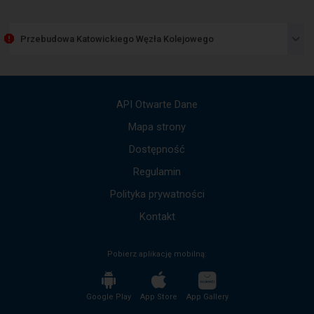
Następny
okna.
element
przedstawia
Przebudowa Katowickiego Węzła Kolejowego
listę
komunikatów.
Użyj
strzałek
góra,
API Otwarte Dane
dół,
by
Mapa strony
przejść
Dostępność
do
kolejnych
Regulamin
komunikatów.
Cała
Polityka prywatności
treść
komunikatu
Kontakt
zostanie
odczytana
Pobierz aplikację mobilną:
bez
potrzeby
wciskania
przycisku
Google Play
App Store
App Gallery
enter