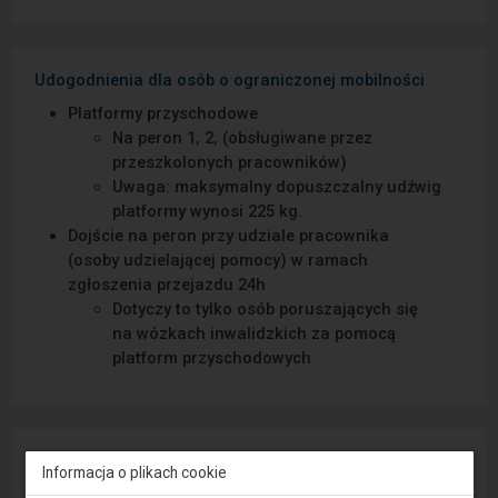
Udogodnienia dla osób o ograniczonej mobilności
Platformy przyschodowe
Na peron 1, 2, (obsługiwane przez
przeszkolonych pracowników)
Uwaga: maksymalny dopuszczalny udźwig
platformy wynosi 225 kg.
Dojście na peron przy udziale pracownika
(osoby udzielającej pomocy) w ramach
zgłoszenia przejazdu 24h
Dotyczy to tylko osób poruszających się
na wózkach inwalidzkich za pomocą
platform przyschodowych
Zgłoś awarię
Informacja o plikach cookie
Widzisz usterkę na peronie lub drodze dojścia do