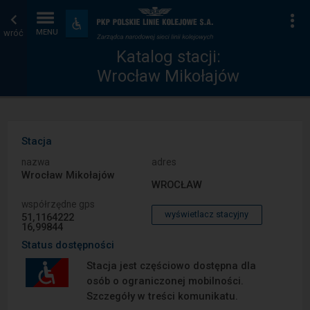
Katalog
Strona
Na
Dostępność
i
wróć
MENU
stacji
główna
udogodnienia
Katalog stacji:
Wrocław Mikołajów
Stacja
nazwa
adres
Wrocław Mikołajów
WROCŁAW
współrzędne gps
wyświetlacz stacyjny
51,1164222
16,99844
Status dostępności
Stacja jest częściowo dostępna dla
osób o ograniczonej mobilności.
Szczegóły w treści komunikatu.