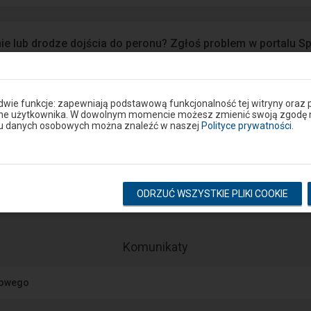
ie lub drodze dojścia do peronu? Zgłoś problem w portalu S
Google Play
eron
 dwie funkcje: zapewniają podstawową funkcjonalność tej witryny oraz 
ane użytkownika. W dowolnym momencie możesz zmienić swoją zgodę na 
niu danych osobowych można znaleźć w naszej
Polityce prywatności
.
Rozkład na stacji
pokaż odjazdy
pokaż przyjazdy
ODRZUĆ WSZYSTKIE PLIKI COOKIE
-
Komunikaty
Następny
element
jowego
przedstawia
listę