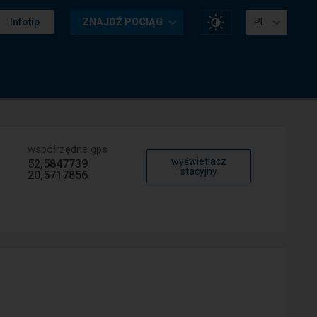
Zmień
Infotip
ZNAJDŹ POCIĄG
PL
kontrast
na
stronie
współrzędne gps
wyświetlacz
52,5847739
stacyjny
20,5717856