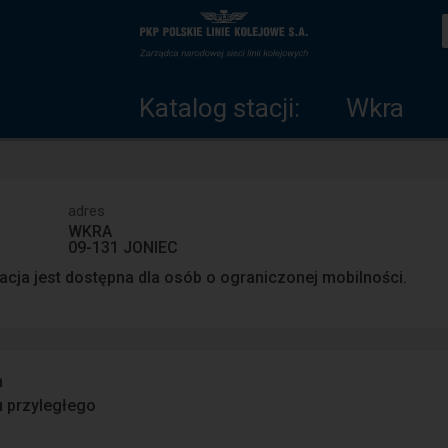
Katalog
Strona
stacji
główna
Katalog stacji:
Wkra
adres
WKRA
09-131 JONIEC
acja jest dostępna dla osób o ograniczonej mobilności.
n
u przyległego