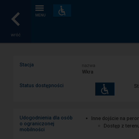
Dostępność
i
MENU
udogodnienia
wróć
Stacja
nazwa
Wkra
Status dostępności
St
Udogodnienia dla osób
Inne dojście na pero
o ograniczonej
Dostęp z teren
mobilności