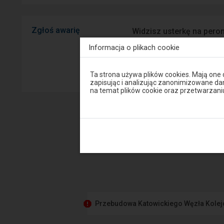
Zgłoś awarię
Widzisz usterkę na peron
mobilnej na Android/iOS.
Informacja o plikach cookie
Sprawny P
Uwaga,
Ta strona używa plików cookies. Mają one
znajdujesz
zapisując i analizując zanonimizowane d
się
na temat plików cookie oraz przetwarza
w
oknie
modalnym.
W
celu
zamknięcia
okna
modalnego
wybierz
którąś
z
opcji
dostępnych
na
Przebudowa Katowickiego Węzła Kole
końcu
okna.
Wciśnij