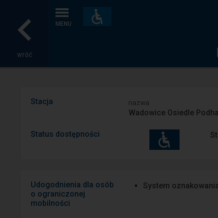
Dostępność
i
MENU
udogodnienia
wróć
Stacja
nazwa
Wadowice Osiedle Podha
Status dostępności
St
Udogodnienia dla osób
System oznakowani
o ograniczonej
mobilności