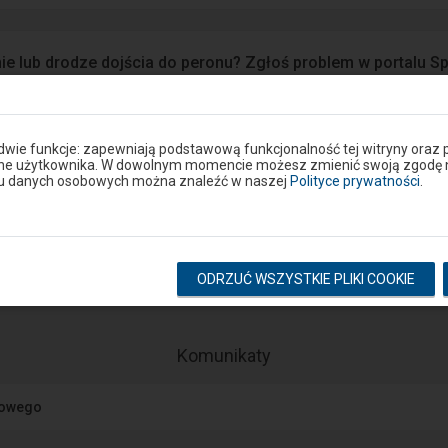
ie lub drodze dojścia do peronu? Zgłoś problem w portalu S
Google Play
eron
 dwie funkcje: zapewniają podstawową funkcjonalność tej witryny oraz 
ane użytkownika. W dowolnym momencie możesz zmienić swoją zgodę na 
niu danych osobowych można znaleźć w naszej
Polityce prywatności
.
Rozkład na stacji
pokaż odjazdy
pokaż przyjazdy
ODRZUĆ WSZYSTKIE PLIKI COOKIE
-
Komunikaty
Następny
element
jowego
przedstawia
listę