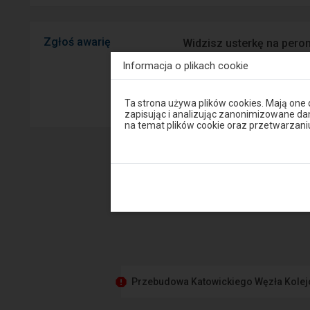
Zgłoś awarię
Widzisz usterkę na peron
mobilnej na Android/iOS.
Informacja o plikach cookie
Sprawny P
Uwaga,
Ta strona używa plików cookies. Mają one
znajdujesz
zapisując i analizując zanonimizowane d
się
na temat plików cookie oraz przetwarza
w
oknie
modalnym.
W
celu
zamknięcia
okna
modalnego
wybierz
którąś
z
opcji
dostępnych
na
Przebudowa Katowickiego Węzła Kole
końcu
okna.
Wciśnij