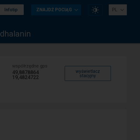
Zmień
Infotip
ZNAJDŹ POCIĄG
PL
kontrast
na
stronie
dhalanin
współrzędne gps
wyświetlacz
49,8878864
stacyjny
19,4824722