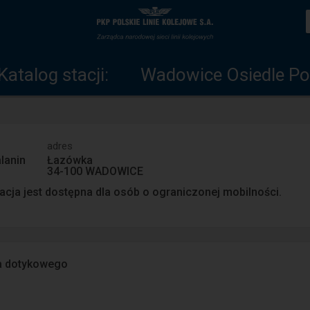
Katalog
Strona
stacji
główna
Katalog stacji:
Wadowice Osiedle Po
adres
lanin
Łazówka
34-100 WADOWICE
acja jest dostępna dla osób o ograniczonej mobilności.
a dotykowego