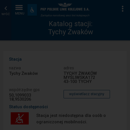
Katalog
Strona
Na
Dostępność
i
wróć
MENU
stacji
główna
udogodnienia
Katalog stacji:
Tychy Żwaków
Stacja
nazwa
adres
Tychy Żwaków
TYCHY ŻWAKÓW
MYŚLIWSKA172
43-100 TYCHY
współrzędne gps
wyświetlacz stacyjny
50,1099033
18,9530206
Status dostępności
Stacja jest niedostępna dla osób o
ograniczonej mobilności.