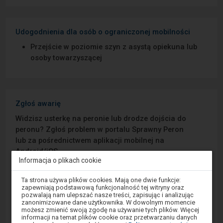
Udogodnienia dla osób o ograniczonej mobilności
Przejście w poziomie szyn z asystą opiekuna lub
osoby towarzyszącej
Zgłoś awarię
Widzisz usterkę na peronie lub drodze dojścia do
peronu? Zgłoś problem w portalu Sprawny Peron
lub za pośrednictwem aplikacji mobilnej na
Android/iOS.
Informacja o plikach cookie
Sprawny Peron
Uwaga,
Ta strona używa plików cookies. Mają one dwie funkcje:
znajdujesz
zapewniają podstawową funkcjonalność tej witryny oraz
się
pozwalają nam ulepszać nasze treści, zapisując i analizując
Google Play
w
zanonimizowane dane użytkownika. W dowolnym momencie
oknie
możesz zmienić swoją zgodę na używanie tych plików. Więcej
modalnym.
informacji na temat plików cookie oraz przetwarzaniu danych
W