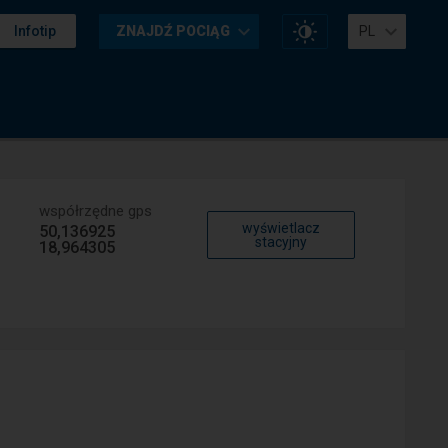
Zmień
Infotip
ZNAJDŹ POCIĄG
PL
kontrast
na
stronie
współrzędne gps
wyświetlacz
50,136925
stacyjny
18,964305