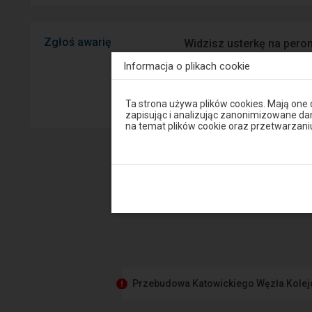
Zgłoś awarię
Widzisz usterkę na peron
mobilnej na Android/iOS.
Informacja o plikach cookie
Sprawny P
Uwaga,
Ta strona używa plików cookies. Mają one
znajdujesz
zapisując i analizując zanonimizowane d
się
na temat plików cookie oraz przetwarza
w
oknie
modalnym.
W
celu
zamknięcia
okna
modalnego
wybierz
którąś
z
opcji
dostępnych
na
Przebudowa Katowickiego Węzła Kole
końcu
okna.
Wciśnij