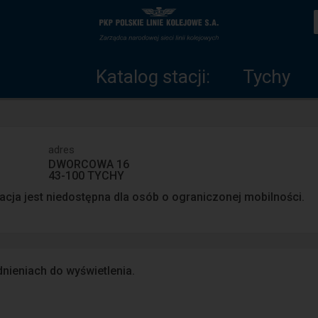
Katalog
Strona
stacji
główna
Katalog stacji:
Tychy
adres
DWORCOWA 16
43-100 TYCHY
acja jest niedostępna dla osób o ograniczonej mobilności.
nieniach do wyświetlenia.