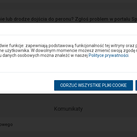
ie lub drodze dojścia do peronu? Zgłoś problem w portalu S
Google Play
eron
 dwie funkcje: zapewniają podstawową funkcjonalność tej witryny oraz 
ane użytkownika. W dowolnym momencie możesz zmienić swoją zgodę na 
niu danych osobowych można znaleźć w naszej
Polityce prywatności
.
Rozkład na stacji
pokaż odjazdy
pokaż przyjazdy
ODRZUĆ WSZYSTKIE PLIKI COOKIE
-
Komunikaty
Następny
element
jowego
przedstawia
listę