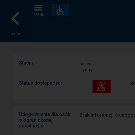
Dostępność
i
MENU
udogodnienia
wróć
Stacja
nazwa
Tychy
Status dostępności
St
Udogodnienia dla osób
Brak informacji o udogod
o ograniczonej
mobilności