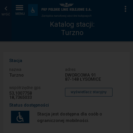
Katalog
Strona
Na
Dostępność
i
wróć
MENU
stacji
główna
udogodnienia
Katalog stacji:
Turzno
Stacja
nazwa
adres
Turzno
DWORCOWA 91
87-148 ŁYSOMICE
współrzędne gps
wyświetlacz stacyjny
53,1007758
18,7365033
Status dostępności
Stacja jest dostępna dla osób o
ograniczonej mobilności.