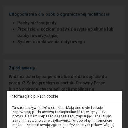
Udogodnienia dla osób o ograniczonej mobilności
Pochylnie/podjazdy
Przejście w poziomie szyn z asystą opiekuna lub
osoby towarzyszącej
System oznakowania dotykowego
Zgłoś awarię
Widzisz usterkę na peronie lub drodze dojścia do
peronu? Zgłoś problem w portalu Sprawny Peron
lub za pośrednictwem aplikacji mobilnej na
Android/iOS.
Informacja o plikach cookie
Uwaga,
Ta strona używa plików cookies. Mają one dwie funkcje:
Sprawny Peron
znajdujesz
zapewniają podstawową funkcjonalność tej witryny oraz
się
pozwalają nam ulepszać nasze treści, zapisując i analizując
w
zanonimizowane dane użytkownika. W dowolnym momencie
Google Play
oknie
możesz zmienić swoją zgodę na używanie tych plików. Więcej
modalnym.