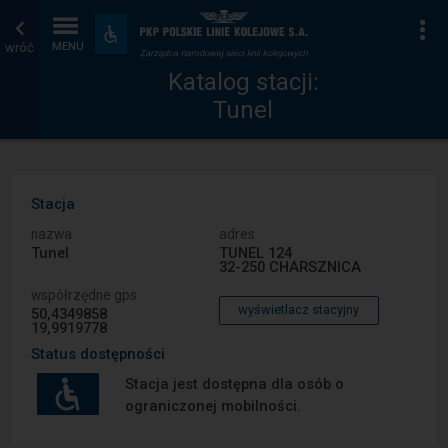
Katalog
Strona
Na
Dostępność
i
wróć
MENU
stacji
główna
udogodnienia
Katalog stacji:
Tunel
Stacja
nazwa
adres
Tunel
TUNEL 124
32-250 CHARSZNICA
współrzędne gps
wyświetlacz stacyjny
50,4349858
19,9919778
Status dostępności
Stacja jest dostępna dla osób o
ograniczonej mobilności.