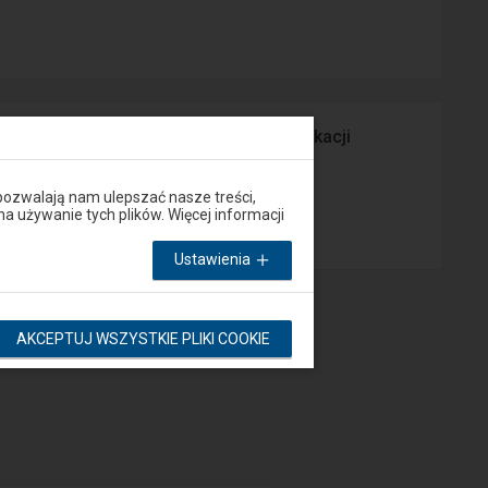
prawny Peron lub za pośrednictwem aplikacji
pozwalają nam ulepszać nasze treści,
App Store
używanie tych plików. Więcej informacji
Ustawienia
AKCEPTUJ WSZYSTKIE PLIKI COOKIE