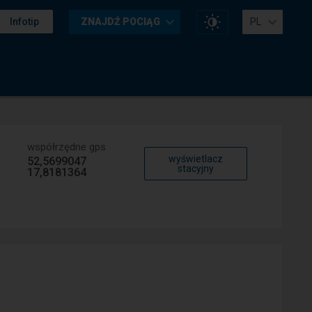
Zmień
Infotip
ZNAJDŹ POCIĄG
PL
kontrast
na
stronie
współrzędne gps
wyświetlacz
52,5699047
stacyjny
17,8181364