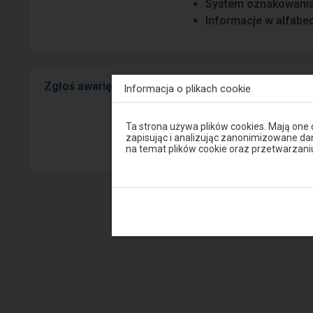
System oznakowani
Informacje w alfabeci
Zgłoś awarię
Widzisz usterkę na peron
Informacja o plikach cookie
mobilnej na Android/iOS.
Uwaga,
Ta strona używa plików cookies. Mają one
znajdujesz
zapisując i analizując zanonimizowane d
Sprawny P
się
na temat plików cookie oraz przetwarza
w
oknie
modalnym.
W
celu
zamknięcia
okna
modalnego
wybierz
którąś
z
opcji
dostępnych
na
końcu