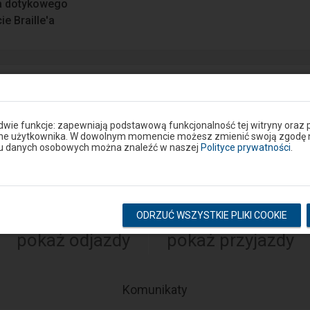
a dotykowego
e Braille′a
ie lub drodze dojścia do peronu? Zgłoś problem w portalu S
 dwie funkcje: zapewniają podstawową funkcjonalność tej witryny oraz 
Google Play
ane użytkownika. W dowolnym momencie możesz zmienić swoją zgodę na 
eron
niu danych osobowych można znaleźć w naszej
Polityce prywatności
.
Rozkład na stacji
ODRZUĆ WSZYSTKIE PLIKI COOKIE
pokaż odjazdy
pokaż przyjazdy
-
Komunikaty
Następny