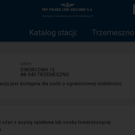
Katalog
Strona
stacji
główna
Katalog stacji:
Trzemeszno
adres
DWORCOWA 12
88-340 TRZEMESZNO
acja jest dostępna dla osób o ograniczonej mobilności.
e szyn z asystą opiekuna lub osoby towarzyszącej
n