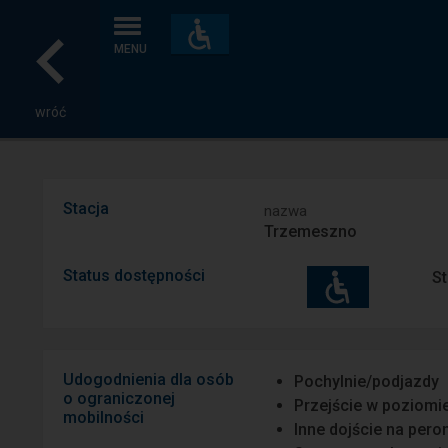
Dostępność
i
MENU
udogodnienia
wróć
Stacja
nazwa
Trzemeszno
Status dostępności
St
Udogodnienia dla osób
Pochylnie/podjazdy
o ograniczonej
Przejście w poziomi
mobilności
Inne dojście na pero