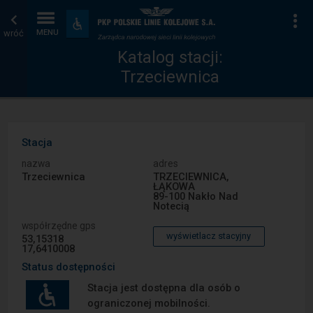
Katalog
Strona
Na
Dostępność
i
wróć
MENU
stacji
główna
udogodnienia
Katalog stacji:
Trzeciewnica
Stacja
nazwa
adres
Trzeciewnica
TRZECIEWNICA,
ŁĄKOWA
89-100 Nakło Nad
Notecią
współrzędne gps
wyświetlacz stacyjny
53,15318
17,6410008
Status dostępności
Stacja jest dostępna dla osób o
ograniczonej mobilności.