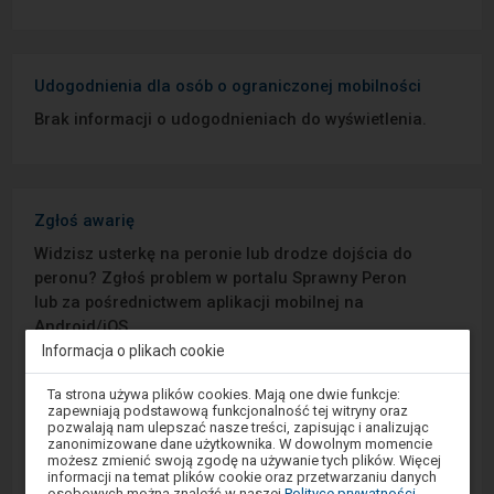
Udogodnienia dla osób o ograniczonej mobilności
Brak informacji o udogodnieniach do wyświetlenia.
Zgłoś awarię
Widzisz usterkę na peronie lub drodze dojścia do
peronu? Zgłoś problem w portalu Sprawny Peron
lub za pośrednictwem aplikacji mobilnej na
Android/iOS.
Informacja o plikach cookie
Sprawny Peron
Uwaga,
Ta strona używa plików cookies. Mają one dwie funkcje:
znajdujesz
zapewniają podstawową funkcjonalność tej witryny oraz
się
pozwalają nam ulepszać nasze treści, zapisując i analizując
Google Play
w
zanonimizowane dane użytkownika. W dowolnym momencie
oknie
możesz zmienić swoją zgodę na używanie tych plików. Więcej
modalnym.
informacji na temat plików cookie oraz przetwarzaniu danych
W
osobowych można znaleźć w naszej
Polityce prywatności
.