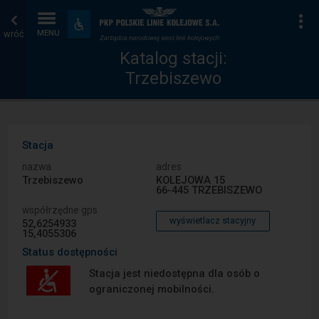
Katalog
Strona
Na
Dostępność
i
wróć
MENU
stacji
główna
udogodnienia
Katalog stacji:
Trzebiszewo
Stacja
nazwa
adres
Trzebiszewo
KOLEJOWA 15
66-445 TRZEBISZEWO
współrzędne gps
wyświetlacz stacyjny
52,6254933
15,4055306
Status dostępności
Stacja jest niedostępna dla osób o
ograniczonej mobilności.