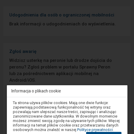
Udogodnienia dla osób o ograniczonej mobilności
Brak informacji o udogodnieniach do wyświetlenia.
Zgłoś awarię
Widzisz usterkę na peronie lub drodze dojścia do
peronu? Zgłoś problem w portalu Sprawny Peron
lub za pośrednictwem aplikacji mobilnej na
Android/iOS.
Informacja o plikach cookie
Sprawny Peron
Uwaga,
Ta strona używa plików cookies. Mają one dwie funkcje:
znajdujesz
zapewniają podstawową funkcjonalność tej witryny oraz
Google Play
się
pozwalają nam ulepszać nasze treści, zapisując i analizując
w
zanonimizowane dane użytkownika. W dowolnym momencie
oknie
możesz zmienić swoją zgodę na używanie tych plików. Więcej
modalnym.
informacji na temat plików cookie oraz przetwarzaniu danych
W
App Store
osobowych można znaleźć w naszej
Polityce prywatności
.
celu