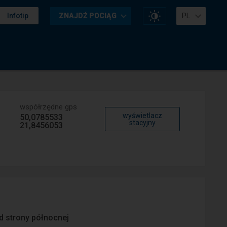
Zmień
Infotip
ZNAJDŹ POCIĄG
PL
kontrast
na
stronie
współrzędne gps
wyświetlacz
50,0785533
stacyjny
21,8456053
d strony północnej