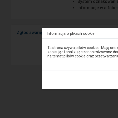
System oznakowani
Informacje w alfabeci
Zgłoś awarię
Widzisz usterkę na peron
Informacja o plikach cookie
mobilnej na Android/iOS.
Uwaga,
Ta strona używa plików cookies. Mają one
znajdujesz
zapisując i analizując zanonimizowane d
Sprawny P
się
na temat plików cookie oraz przetwarza
w
oknie
modalnym.
W
celu
zamknięcia
okna
modalnego
wybierz
którąś
z
opcji
dostępnych
na
końcu