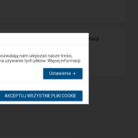
prawny Peron lub za pośrednictwem aplikacji
pozwalają nam ulepszać nasze treści,
App Store
używanie tych plików. Więcej informacji
Ustawienia
AKCEPTUJ WSZYSTKIE PLIKI COOKIE