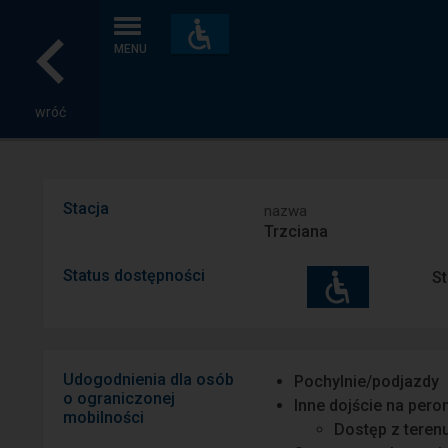
Dostępność
i
MENU
udogodnienia
wróć
Stacja
nazwa
Trzciana
Status dostępności
St
Udogodnienia dla osób
Pochylnie/podjazdy
o ograniczonej
Inne dojście na pero
mobilności
Dostęp z teren