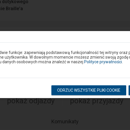
a dotykowego
e Braille′a
ie lub drodze dojścia do peronu? Zgłoś problem w portalu S
 dwie funkcje: zapewniają podstawową funkcjonalność tej witryny oraz 
Google Play
ane użytkownika. W dowolnym momencie możesz zmienić swoją zgodę na 
eron
niu danych osobowych można znaleźć w naszej
Polityce prywatności
.
Rozkład na stacji
ODRZUĆ WSZYSTKIE PLIKI COOKIE
pokaż odjazdy
pokaż przyjazdy
-
Komunikaty
Następny