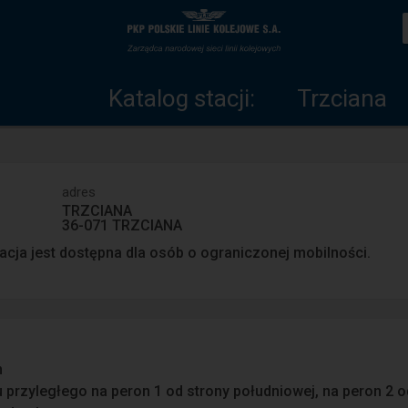
Katalog
Strona
stacji
główna
Katalog stacji:
Trzciana
adres
TRZCIANA
36-071 TRZCIANA
acja jest dostępna dla osób o ograniczonej mobilności.
n
u przyległego na peron 1 od strony południowej, na peron 2 o