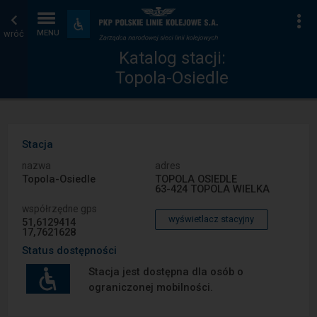
Katalog
Strona
Na
Dostępność
i
wróć
MENU
stacji
główna
udogodnienia
Katalog stacji:
Topola-Osiedle
Stacja
nazwa
adres
Topola-Osiedle
TOPOLA OSIEDLE
63-424 TOPOLA WIELKA
współrzędne gps
wyświetlacz stacyjny
51,6129414
17,7621628
Status dostępności
Stacja jest dostępna dla osób o
ograniczonej mobilności.