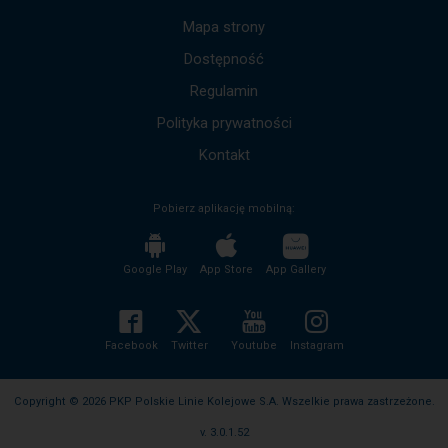
dół,
by
Mapa strony
przejść
Dostępność
do
kolejnych
Regulamin
komunikatów.
Cała
Polityka prywatności
treść
komunikatu
Kontakt
zostanie
odczytana
Pobierz aplikację mobilną:
bez
potrzeby
wciskania
przycisku
Google Play
App Store
App Gallery
enter
i
zwijania/rozwijania
treści
Facebook
Twitter
Youtube
Instagram
komunikatu.
Copyright © 2026 PKP Polskie Linie Kolejowe S.A. Wszelkie prawa zastrzeżone.
v. 3.0.1.52