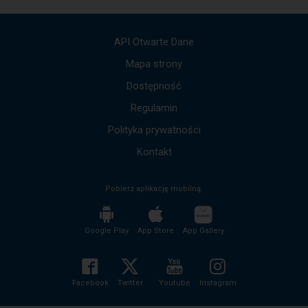
Użyj
strzałek
góra,
API Otwarte Dane
dół,
by
Mapa strony
przejść
Dostępność
do
kolejnych
Regulamin
komunikatów.
Cała
Polityka prywatności
treść
komunikatu
Kontakt
zostanie
odczytana
Pobierz aplikację mobilną:
bez
potrzeby
wciskania
przycisku
Google Play
App Store
App Gallery
enter
i
zwijania/rozwijania
treści
Facebook
Twitter
Youtube
Instagram
komunikatu.