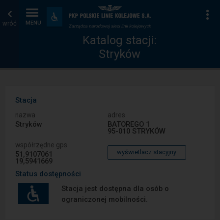
Katalog
Strona
Na
Dostępność
i
wróć
MENU
stacji
główna
udogodnienia
Katalog stacji:
Stryków
Stacja
nazwa
adres
Stryków
BATOREGO 1
95-010 STRYKÓW
współrzędne gps
wyświetlacz stacyjny
51,9107061
19,5941669
Status dostępności
Stacja jest dostępna dla osób o
ograniczonej mobilności.