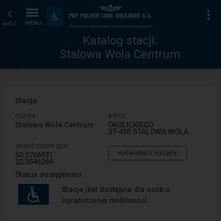
Katalog
Strona
Na
Dostępność
i
wróć
MENU
stacji
główna
udogodnienia
Katalog stacji:
Stalowa Wola Centrum
Stacja
nazwa
adres
Stalowa Wola Centrum
OKULICKIEGO
37-450 STALOWA WOLA
współrzędne gps
wyświetlacz stacyjny
50,5706931
22,0546269
Status dostępności
Stacja jest dostępna dla osób o
ograniczonej mobilności.