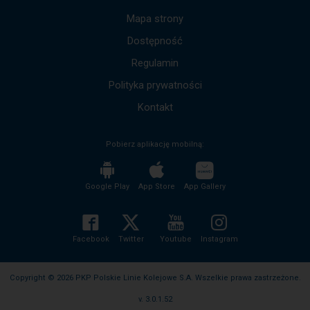
dół,
by
Mapa strony
przejść
Dostępność
do
kolejnych
Regulamin
komunikatów.
Cała
Polityka prywatności
treść
komunikatu
Kontakt
zostanie
odczytana
Pobierz aplikację mobilną:
bez
potrzeby
wciskania
przycisku
Google Play
App Store
App Gallery
enter
i
zwijania/rozwijania
treści
Facebook
Twitter
Youtube
Instagram
komunikatu.
Copyright © 2026 PKP Polskie Linie Kolejowe S.A. Wszelkie prawa zastrzeżone.
v. 3.0.1.52