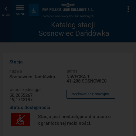
Katalog
Strona
Na
Dostępność
i
wróć
MENU
stacji
główna
udogodnienia
Katalog stacji:
Sosnowiec Dańdówka
Stacja
nazwa
adres
Sosnowiec Dańdówka
NIWECKA 1
41-208 SOSNOWIEC
współrzędne gps
wyświetlacz stacyjny
50,2655267
19,1742197
Status dostępności
Stacja jest niedostępna dla osób o
ograniczonej mobilności.