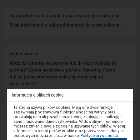
Udogodnienia dla osób o ograniczonej mobilności
Brak informacji o udogodnieniach do wyświetlenia.
Zgłoś awarię
Widzisz usterkę na peronie lub drodze dojścia do
peronu? Zgłoś problem w portalu Sprawny Peron
lub za pośrednictwem aplikacji mobilnej na
Android/iOS.
Informacja o plikach cookie
Sprawny Peron
Uwaga,
Ta strona używa plików cookies. Mają one dwie funkcje:
znajdujesz
zapewniają podstawową funkcjonalność tej witryny oraz
Google Play
się
pozwalają nam ulepszać nasze treści, zapisując i analizując
w
zanonimizowane dane użytkownika. W dowolnym momencie
oknie
możesz zmienić swoją zgodę na używanie tych plików. Więcej
modalnym.
informacji na temat plików cookie oraz przetwarzaniu danych
W
App Store
osobowych można znaleźć w naszej
Polityce prywatności
.
celu