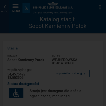
Katalog
Strona
Na
Dostępność
i
wróć
MENU
stacji
główna
udogodnienia
Katalog stacji:
Sopot Kamienny Potok
Stacja
nazwa
adres
Sopot Kamienny Potok
WEJHEROWSKA
81-814 SOPOT
współrzędne gps
wyświetlacz stacyjny
54,4575428
18,553505
Status dostępności
Stacja jest dostępna dla osób o
ograniczonej mobilności.