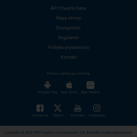
góra,
API Otwarte Dane
dół,
by
Mapa strony
przejść
Dostępność
do
kolejnych
Regulamin
komunikatów.
Cała
Polityka prywatności
treść
komunikatu
Kontakt
zostanie
odczytana
Pobierz aplikację mobilną:
bez
potrzeby
wciskania
przycisku
Google Play
App Store
App Gallery
enter
i
zwijania/rozwijania
treści
Facebook
Twitter
Youtube
Instagram
komunikatu.
Copyright © 2026 PKP Polskie Linie Kolejowe S.A. Wszelkie prawa zastrzeżone.