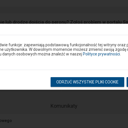
ie lub drodze dojścia do peronu? Zgłoś problem w portalu S
Google Play
eron
 dwie funkcje: zapewniają podstawową funkcjonalność tej witryny oraz 
ane użytkownika. W dowolnym momencie możesz zmienić swoją zgodę na 
niu danych osobowych można znaleźć w naszej
Polityce prywatności
.
Rozkład na stacji
ODRZUĆ WSZYSTKIE PLIKI COOKIE
pokaż odjazdy
pokaż przyjazdy
-
Komunikaty
Następny
element
jowego
przedstawia