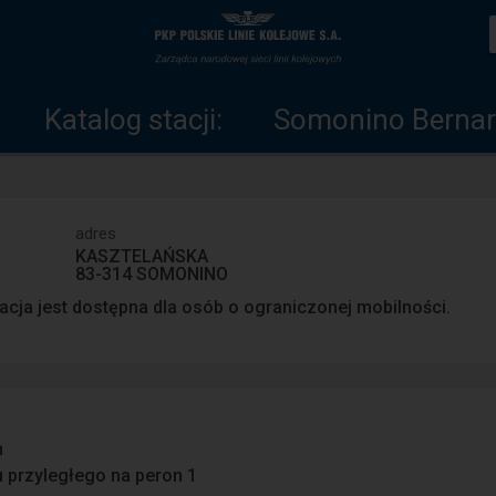
Katalog
Strona
stacji
główna
Katalog stacji:
Somonino Berna
adres
KASZTELAŃSKA
83-314 SOMONINO
acja jest dostępna dla osób o ograniczonej mobilności.
n
u przyległego na peron 1