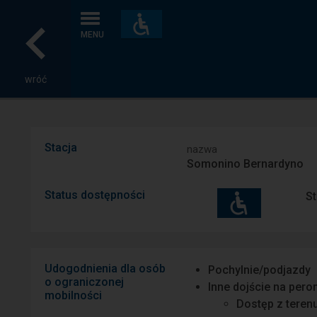
Dostępność
i
MENU
udogodnienia
wróć
Stacja
nazwa
Somonino Bernardyno
Status dostępności
St
Udogodnienia dla osób
Pochylnie/podjazdy
o ograniczonej
Inne dojście na pero
mobilności
Dostęp z teren