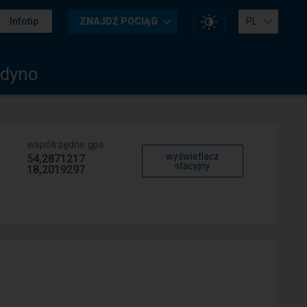
Zmień
Infotip
ZNAJDŹ POCIĄG
PL
kontrast
na
stronie
rdyno
współrzędne gps
wyświetlacz
54,2871217
stacyjny
18,2019297