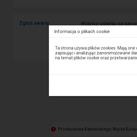
Zgłoś awarię
Widzisz usterkę na peron
mobilnej na Android/iOS.
Informacja o plikach cookie
Uwaga,
Sprawny P
Ta strona używa plików cookies. Mają one
znajdujesz
zapisując i analizując zanonimizowane d
się
na temat plików cookie oraz przetwarza
w
oknie
modalnym.
W
celu
zamknięcia
okna
modalnego
wybierz
którąś
z
opcji
dostępnych
na
końcu
Przebudowa Katowickiego Węzła Kole
okna.