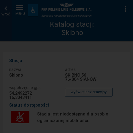
Katalog
Strona
Na
Dostępność
i
wróć
MENU
stacji
główna
udogodnienia
Katalog stacji:
Skibno
Stacja
nazwa
adres
Skibno
SKIBNO 56
76-004 SIANÓW
współrzędne gps
wyświetlacz stacyjny
54,2492272
16,3043411
Status dostępności
Stacja jest niedostępna dla osób o
ograniczonej mobilności.