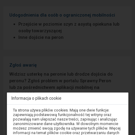
Udogodnienia dla osób o ograniczonej mobilności
Przejście w poziomie szyn z asystą opiekuna lub
osoby towarzyszącej
Inne dojście na peron
Zgłoś awarię
Widzisz usterkę na peronie lub drodze dojścia do
peronu? Zgłoś problem w portalu Sprawny Peron
lub za pośrednictwem aplikacji mobilnej na
Android/iOS.
Informacja o plikach cookie
Uwaga,
Sprawny Peron
Ta strona używa plików cookies. Mają one dwie funkcje:
znajdujesz
zapewniają podstawową funkcjonalność tej witryny oraz
się
pozwalają nam ulepszać nasze treści, zapisując i analizując
w
Google Play
zanonimizowane dane użytkownika. W dowolnym momencie
oknie
możesz zmienić swoją zgodę na używanie tych plików. Więcej
modalnym.
informacji na temat plików cookie oraz przetwarzaniu danych